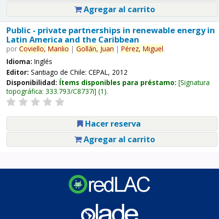
Agregar al carrito
Public - private partnerships in renewable energy in
Latin America and the Caribbean
por
Coviello,
Manlio
|
Gollán,
Juan
|
Pérez,
Miguel
.
Idioma:
Inglés
Editor:
Santiago de Chile: CEPAL, 2012
Disponibilidad:
Ítems disponibles para préstamo:
Signatura
topográfica:
333.793/C8737i
(1).
Hacer reserva
Agregar al carrito