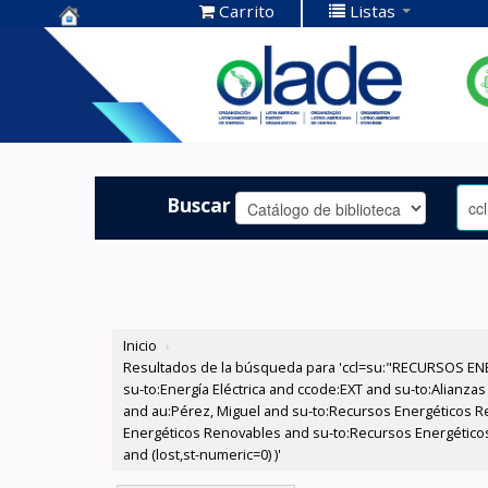
Carrito
Listas
Centro de
Documentación
OLADE -
Buscar
Inicio
›
Resultados de la búsqueda para 'ccl=su:"RECURSOS ENE
su-to:Energía Eléctrica and ccode:EXT and su-to:Alianzas
and au:Pérez, Miguel and su-to:Recursos Energéticos Re
Energéticos Renovables and su-to:Recursos Energéticos 
and (lost,st-numeric=0) )'