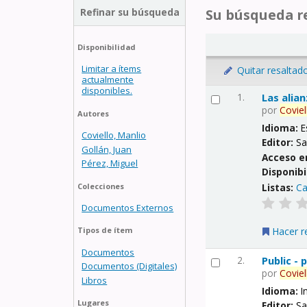
Refinar su búsqueda
Su búsqueda re
Disponibilidad
Limitar a ítems
Quitar resaltad
actualmente
disponibles.
1.
Las alia
por
Coviel
Autores
Idioma:
E
Coviello, Manlio
Editor:
Sa
Gollán, Juan
Acceso e
Pérez, Miguel
Disponibi
Listas:
Ca
Colecciones
Documentos Externos
Hacer r
Tipos de ítem
Documentos
2.
Public -
Documentos (Digitales)
por
Coviel
Libros
Idioma:
I
Lugares
Editor:
Sa