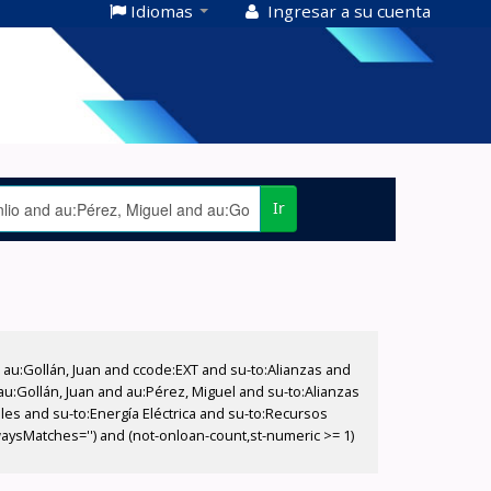
Idiomas
Ingresar a su cuenta
Ir
u:Gollán, Juan and ccode:EXT and su-to:Alianzas and
au:Gollán, Juan and au:Pérez, Miguel and su-to:Alianzas
es and su-to:Energía Eléctrica and su-to:Recursos
aysMatches='') and (not-onloan-count,st-numeric >= 1)