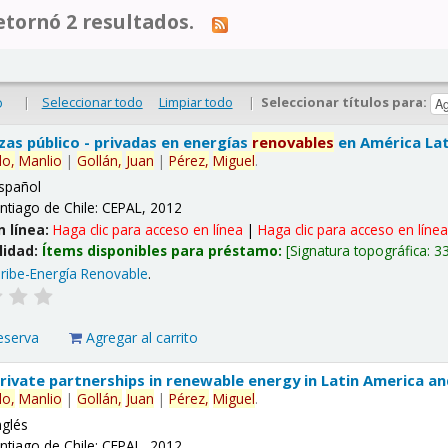
tornó 2 resultados.
|
Seleccionar todo
Limpiar todo
|
Seleccionar títulos para:
o
nzas público - privadas en energías
renovables
en América Lati
lo,
Manlio
|
Gollán,
Juan
|
Pérez,
Miguel
.
spañol
ntiago de Chile: CEPAL, 2012
n línea:
Haga clic para acceso en línea
|
Haga clic para acceso en líne
lidad:
Ítems disponibles para préstamo:
Signatura topográfica:
3
ribe-Energía Renovable
.
eserva
Agregar al carrito
 private partnerships in renewable energy in Latin America a
lo,
Manlio
|
Gollán,
Juan
|
Pérez,
Miguel
.
nglés
ntiago de Chile: CEPAL, 2012