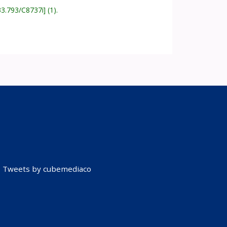
33.793/C8737i
(1).
Tweets by cubemediaco