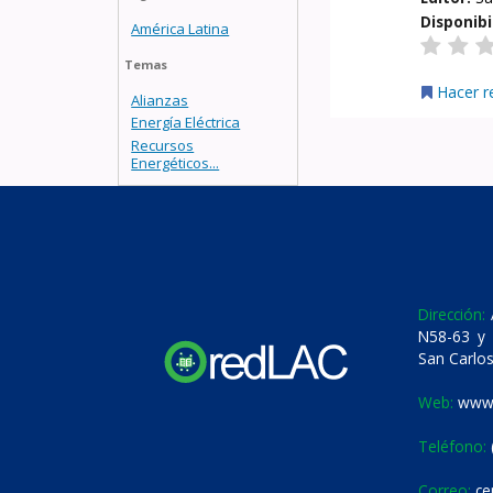
Disponibi
América Latina
Temas
Hacer r
Alianzas
Energía Eléctrica
Recursos
Energéticos...
Dirección:
A
N58-63 y 
San Carlos
Web:
www.
Teléfono:
Correo:
ce