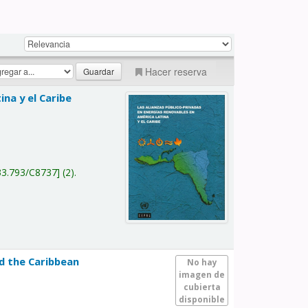
Hacer reserva
na y el Caribe
a
33.793/C8737
(2).
nd the Caribbean
No hay
imagen de
cubierta
disponible