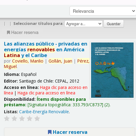
|
|
Seleccionar títulos para:
Hacer reserva
Las alianzas público - privadas en
energías
renovables
en América
Latina
y el Caribe
por
Coviello,
Manlio
|
Gollán,
Juan
|
Pérez,
Miguel
.
Idioma:
Español
Editor:
Santiago de Chile: CEPAL, 2012
Acceso en línea:
Haga clic para acceso en
línea
|
Haga clic para acceso en línea
Disponibilidad:
Ítems disponibles para
préstamo:
Signatura topográfica:
333.793/C8737
(2).
Listas:
Caribe-Energía Renovable
.
Hacer reserva