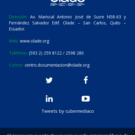
Dirección:
Av. Mariscal Antonio José de Sucre N58-63 y
Fernández Salvador Edif. Olade – San Carlos, Quito –
Ecuador.
Web:
www.olade.org
Teléfono:
(593 2) 259 8122 / 2598 280
Correo:
centro.documentacion@olade.org
Tweets by cubemediaco