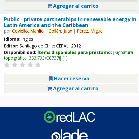
Agregar al carrito
Public - private partnerships in renewable energy in
Latin America and the Caribbean
por
Coviello,
Manlio
|
Gollán,
Juan
|
Pérez,
Miguel
.
Idioma:
Inglés
Editor:
Santiago de Chile: CEPAL, 2012
Disponibilidad:
Ítems disponibles para préstamo:
Signatura
topográfica:
333.793/C8737i
(1).
Hacer reserva
Agregar al carrito