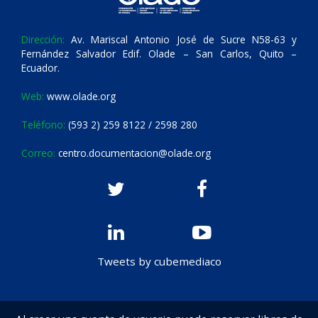
Dirección:
Av. Mariscal Antonio José de Sucre N58-63 y
Fernández Salvador Edif. Olade – San Carlos, Quito –
Ecuador.
Web:
www.olade.org
Teléfono:
(593 2) 259 8122 / 2598 280
Correo:
centro.documentacion@olade.org
Tweets by cubemediaco