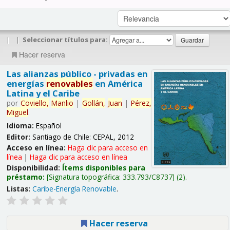
|
|
Seleccionar títulos para:
Hacer reserva
Las alianzas público - privadas en
energías
renovables
en América
Latina y el Caribe
por
Coviello,
Manlio
|
Gollán,
Juan
|
Pérez,
Miguel
.
Idioma:
Español
Editor:
Santiago de Chile: CEPAL, 2012
Acceso en línea:
Haga clic para acceso en
línea
|
Haga clic para acceso en línea
Disponibilidad:
Ítems disponibles para
préstamo:
Signatura topográfica:
333.793/C8737
(2).
Listas:
Caribe-Energía Renovable
.
Hacer reserva