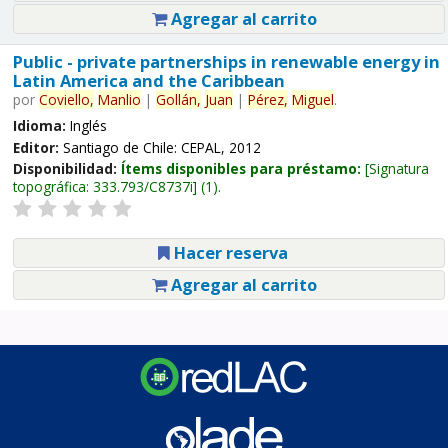
Agregar al carrito
Public - private partnerships in renewable energy in
Latin America and the Caribbean
por
Coviello,
Manlio
|
Gollán,
Juan
|
Pérez,
Miguel
.
Idioma:
Inglés
Editor:
Santiago de Chile: CEPAL, 2012
Disponibilidad:
Ítems disponibles para préstamo:
Signatura
topográfica:
333.793/C8737i
(1).
Hacer reserva
Agregar al carrito