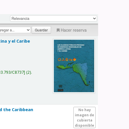
Hacer reserva
na y el Caribe
a
33.793/C8737
(2).
nd the Caribbean
No hay
imagen de
cubierta
disponible