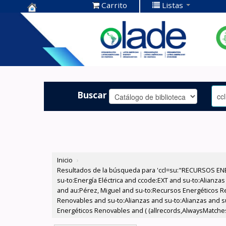
Carrito
Listas
Centro de
Documentación
OLADE -
Buscar
Inicio
›
Resultados de la búsqueda para 'ccl=su:"RECURSOS ENE
su-to:Energía Eléctrica and ccode:EXT and su-to:Alianzas
and au:Pérez, Miguel and su-to:Recursos Energéticos R
Renovables and su-to:Alianzas and su-to:Alianzas and 
Energéticos Renovables and ( (allrecords,AlwaysMatches='