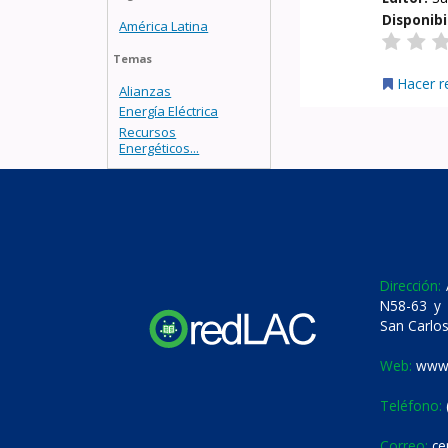
Disponibi
América Latina
Temas
Hacer r
Alianzas
Energía Eléctrica
Recursos
Energéticos...
Dirección:
A
N58-63 y 
San Carlos
Web:
www.
Teléfono:
Correo:
ce