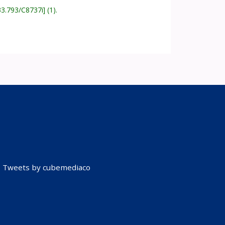
33.793/C8737i
(1).
Tweets by cubemediaco