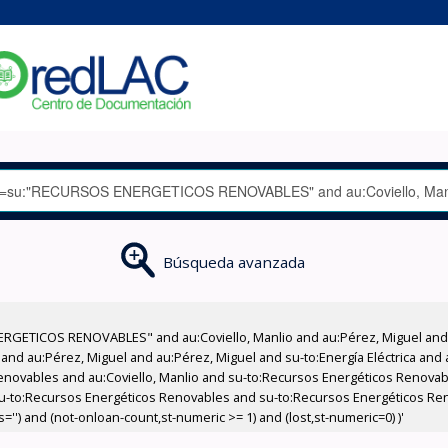
Búsqueda avanzada
RGETICOS RENOVABLES" and au:Coviello, Manlio and au:Pérez, Miguel and a
 and au:Pérez, Miguel and au:Pérez, Miguel and su-to:Energía Eléctrica and 
enovables and au:Coviello, Manlio and su-to:Recursos Energéticos Renova
su-to:Recursos Energéticos Renovables and su-to:Recursos Energéticos Ren
') and (not-onloan-count,st-numeric >= 1) and (lost,st-numeric=0) )'