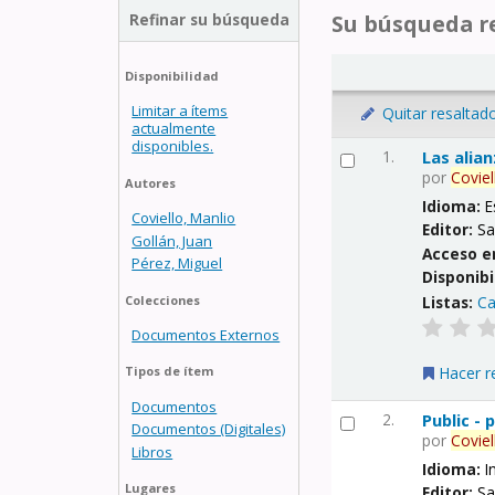
Refinar su búsqueda
Su búsqueda re
Disponibilidad
Limitar a ítems
Quitar resaltad
actualmente
disponibles.
1.
Las alia
por
Coviel
Autores
Idioma:
E
Coviello, Manlio
Editor:
Sa
Gollán, Juan
Acceso e
Pérez, Miguel
Disponibi
Listas:
Ca
Colecciones
Documentos Externos
Hacer r
Tipos de ítem
Documentos
2.
Public -
Documentos (Digitales)
por
Coviel
Libros
Idioma:
I
Lugares
Editor:
Sa