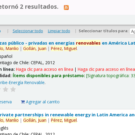
tornó 2 resultados.
|
Seleccionar todo
Limpiar todo
|
Seleccionar títulos para:
o
nzas público - privadas en energías
renovables
en América Lati
lo,
Manlio
|
Gollán,
Juan
|
Pérez,
Miguel
.
spañol
ntiago de Chile: CEPAL, 2012
n línea:
Haga clic para acceso en línea
|
Haga clic para acceso en líne
lidad:
Ítems disponibles para préstamo:
Signatura topográfica:
3
ribe-Energía Renovable
.
eserva
Agregar al carrito
 private partnerships in renewable energy in Latin America a
lo,
Manlio
|
Gollán,
Juan
|
Pérez,
Miguel
.
nglés
ntiago de Chile: CEPAL, 2012