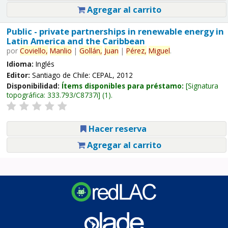
Agregar al carrito
Public - private partnerships in renewable energy in
Latin America and the Caribbean
por
Coviello,
Manlio
|
Gollán,
Juan
|
Pérez,
Miguel
.
Idioma:
Inglés
Editor:
Santiago de Chile: CEPAL, 2012
Disponibilidad:
Ítems disponibles para préstamo:
Signatura
topográfica:
333.793/C8737i
(1).
Hacer reserva
Agregar al carrito