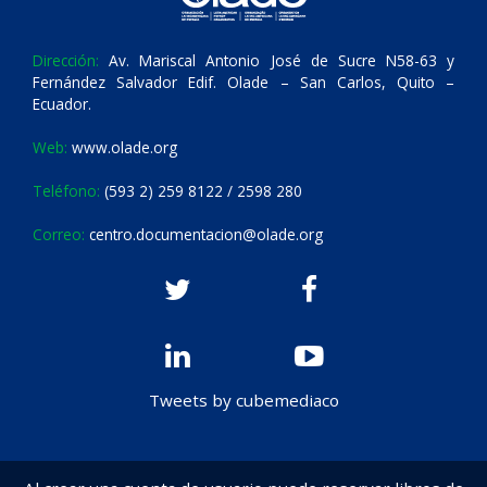
Dirección:
Av. Mariscal Antonio José de Sucre N58-63 y
Fernández Salvador Edif. Olade – San Carlos, Quito –
Ecuador.
Web:
www.olade.org
Teléfono:
(593 2) 259 8122 / 2598 280
Correo:
centro.documentacion@olade.org
Tweets by cubemediaco