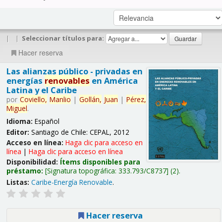
|
|
Seleccionar títulos para:
Hacer reserva
Las alianzas público - privadas en
energías
renovables
en América
Latina y el Caribe
por
Coviello,
Manlio
|
Gollán,
Juan
|
Pérez,
Miguel
.
Idioma:
Español
Editor:
Santiago de Chile: CEPAL, 2012
Acceso en línea:
Haga clic para acceso en
línea
|
Haga clic para acceso en línea
Disponibilidad:
Ítems disponibles para
préstamo:
Signatura topográfica:
333.793/C8737
(2).
Listas:
Caribe-Energía Renovable
.
Hacer reserva