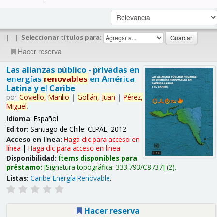
|
|
Seleccionar títulos para:
Hacer reserva
Las alianzas público - privadas en
energías
renovables
en América
Latina y el Caribe
por
Coviello,
Manlio
|
Gollán,
Juan
|
Pérez,
Miguel
.
Idioma:
Español
Editor:
Santiago de Chile: CEPAL, 2012
Acceso en línea:
Haga clic para acceso en
línea
|
Haga clic para acceso en línea
Disponibilidad:
Ítems disponibles para
préstamo:
Signatura topográfica:
333.793/C8737
(2).
Listas:
Caribe-Energía Renovable
.
Hacer reserva