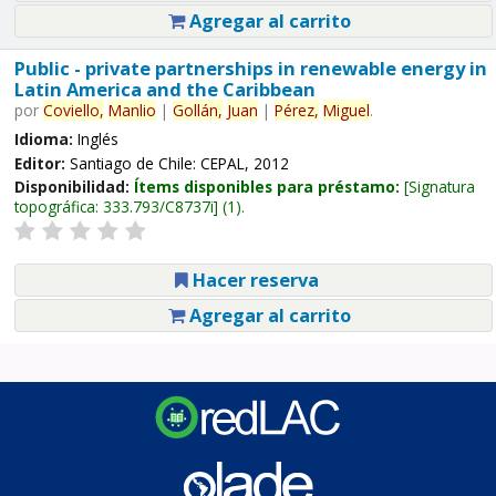
Agregar al carrito
Public - private partnerships in renewable energy in
Latin America and the Caribbean
por
Coviello,
Manlio
|
Gollán,
Juan
|
Pérez,
Miguel
.
Idioma:
Inglés
Editor:
Santiago de Chile: CEPAL, 2012
Disponibilidad:
Ítems disponibles para préstamo:
Signatura
topográfica:
333.793/C8737i
(1).
Hacer reserva
Agregar al carrito