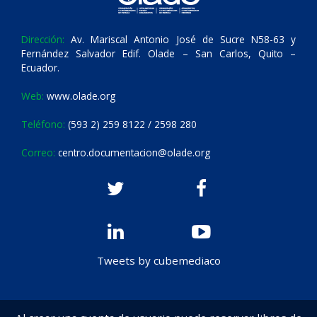
Dirección:
Av. Mariscal Antonio José de Sucre N58-63 y
Fernández Salvador Edif. Olade – San Carlos, Quito –
Ecuador.
Web:
www.olade.org
Teléfono:
(593 2) 259 8122 / 2598 280
Correo:
centro.documentacion@olade.org
Tweets by cubemediaco