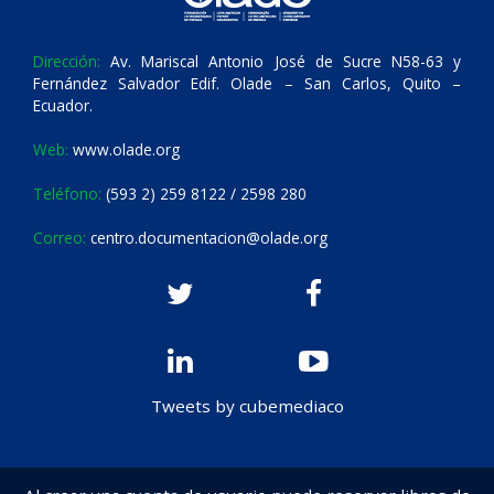
Dirección:
Av. Mariscal Antonio José de Sucre N58-63 y
Fernández Salvador Edif. Olade – San Carlos, Quito –
Ecuador.
Web:
www.olade.org
Teléfono:
(593 2) 259 8122 / 2598 280
Correo:
centro.documentacion@olade.org
Tweets by cubemediaco