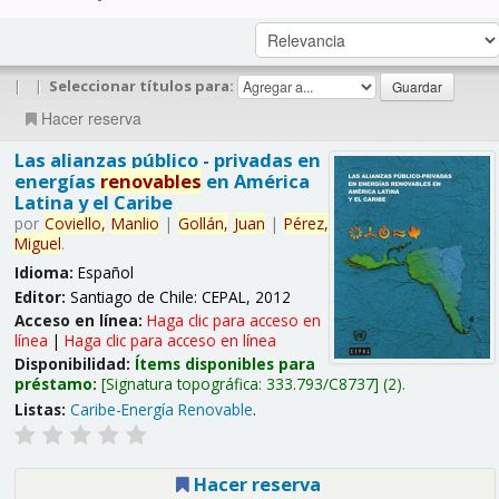
|
|
Seleccionar títulos para:
Hacer reserva
Las alianzas público - privadas en
energías
renovables
en América
Latina y el Caribe
por
Coviello,
Manlio
|
Gollán,
Juan
|
Pérez,
Miguel
.
Idioma:
Español
Editor:
Santiago de Chile: CEPAL, 2012
Acceso en línea:
Haga clic para acceso en
línea
|
Haga clic para acceso en línea
Disponibilidad:
Ítems disponibles para
préstamo:
Signatura topográfica:
333.793/C8737
(2).
Listas:
Caribe-Energía Renovable
.
Hacer reserva