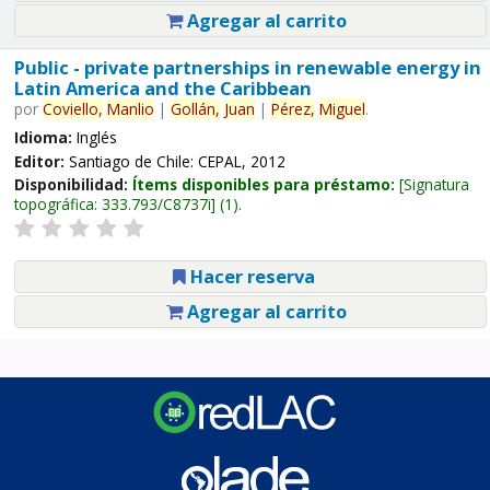
Agregar al carrito
Public - private partnerships in renewable energy in
Latin America and the Caribbean
por
Coviello,
Manlio
|
Gollán,
Juan
|
Pérez,
Miguel
.
Idioma:
Inglés
Editor:
Santiago de Chile: CEPAL, 2012
Disponibilidad:
Ítems disponibles para préstamo:
Signatura
topográfica:
333.793/C8737i
(1).
Hacer reserva
Agregar al carrito