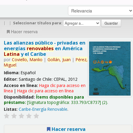
|
|
Seleccionar títulos para:
Hacer reserva
Las alianzas público - privadas en
energías
renovables
en América
Latina
y el Caribe
por
Coviello,
Manlio
|
Gollán,
Juan
|
Pérez,
Miguel
.
Idioma:
Español
Editor:
Santiago de Chile: CEPAL, 2012
Acceso en línea:
Haga clic para acceso en
línea
|
Haga clic para acceso en línea
Disponibilidad:
Ítems disponibles para
préstamo:
Signatura topográfica:
333.793/C8737
(2).
Listas:
Caribe-Energía Renovable
.
Hacer reserva