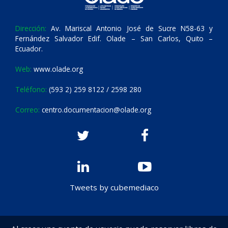
Dirección:
Av. Mariscal Antonio José de Sucre N58-63 y
Fernández Salvador Edif. Olade – San Carlos, Quito –
Ecuador.
Web:
www.olade.org
Teléfono:
(593 2) 259 8122 / 2598 280
Correo:
centro.documentacion@olade.org
Tweets by cubemediaco