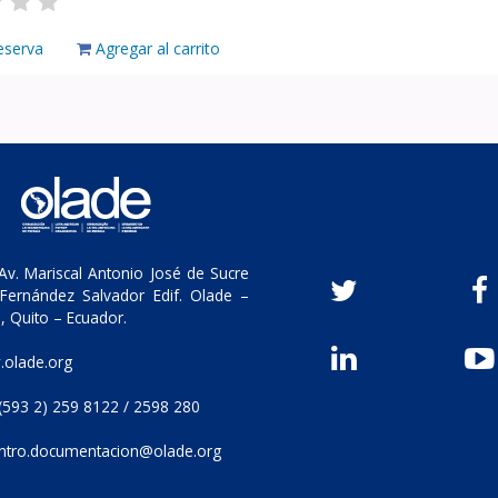
eserva
Agregar al carrito
v. Mariscal Antonio José de Sucre
Fernández Salvador Edif. Olade –
, Quito – Ecuador.
olade.org
(593 2) 259 8122 / 2598 280
ntro.documentacion@olade.org