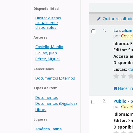
Disponibilidad
Limitar a ítems
Quitar resaltad
actualmente
disponibles.
1.
Las alia
por
Coviel
Autores
Idioma:
E
Coviello, Manlio
Editor:
Sa
Gollán, Juan
Acceso e
Pérez, Miguel
Disponibi
Listas:
Ca
Colecciones
Documentos Externos
Hacer r
Tipos de ítem
Documentos
2.
Public -
Documentos (Digitales)
por
Coviel
Libros
Idioma:
I
Lugares
Editor:
Sa
Disponibi
América Latina