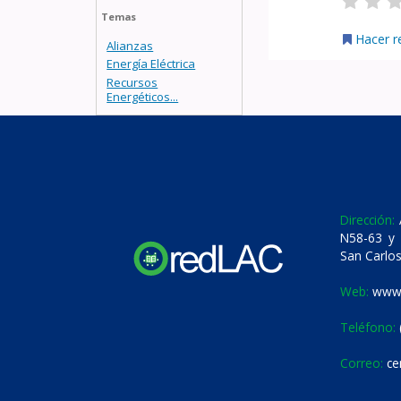
Temas
Hacer r
Alianzas
Energía Eléctrica
Recursos
Energéticos...
Dirección:
A
N58-63 y 
San Carlos
Web:
www.
Teléfono:
Correo:
ce