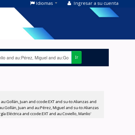
Idiomas
Ingresar a su cuenta
Ir
u:Gollán, Juan and ccode:EXT and su-to:Alianzas and
au:Gollán, Juan and au:Pérez, Miguel and su-to:Alianzas
ía Eléctrica and ccode:EXT and au:Coviello, Manlio'