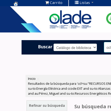
Carrito
Listas
Centro de
Documentación
OLADE -
Buscar
Inicio
›
Resultados de la búsqueda para 'ccl=su:"RECURSOS ENE
su-to:Energía Eléctrica and ccode:EXT and su-to:Alianzas
and au:Pérez, Miguel and su-to:Recursos Energéticos Ren
Refinar su búsqueda
Su búsqueda re