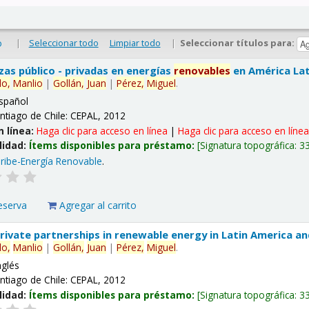
|
Seleccionar todo
Limpiar todo
|
Seleccionar títulos para:
o
nzas público - privadas en energías
renovables
en América Lati
lo,
Manlio
|
Gollán,
Juan
|
Pérez,
Miguel
.
spañol
ntiago de Chile: CEPAL, 2012
n línea:
Haga clic para acceso en línea
|
Haga clic para acceso en líne
lidad:
Ítems disponibles para préstamo:
Signatura topográfica:
3
ribe-Energía Renovable
.
eserva
Agregar al carrito
 private partnerships in renewable energy in Latin America a
lo,
Manlio
|
Gollán,
Juan
|
Pérez,
Miguel
.
nglés
ntiago de Chile: CEPAL, 2012
lidad:
Ítems disponibles para préstamo:
Signatura topográfica:
3