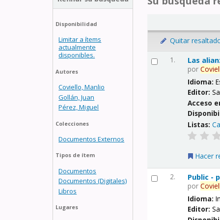
Su búsqueda re
Disponibilidad
Limitar a ítems
Quitar resaltad
actualmente
disponibles.
1.
Las alia
por
Coviel
Autores
Idioma:
E
Coviello, Manlio
Editor:
Sa
Gollán, Juan
Acceso e
Pérez, Miguel
Disponibi
Listas:
Ca
Colecciones
Documentos Externos
Hacer r
Tipos de ítem
Documentos
2.
Public -
Documentos (Digitales)
por
Coviel
Libros
Idioma:
I
Lugares
Editor:
Sa
Disponibi