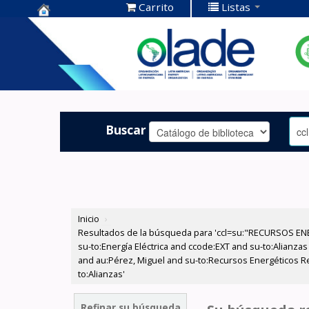
Carrito
Listas
Centro de
Documentación
OLADE -
Buscar
Inicio
›
Resultados de la búsqueda para 'ccl=su:"RECURSOS ENE
su-to:Energía Eléctrica and ccode:EXT and su-to:Alianzas
and au:Pérez, Miguel and su-to:Recursos Energéticos Re
to:Alianzas'
Refinar su búsqueda