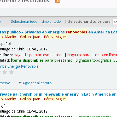
tornó 2 resultados.
|
Seleccionar todo
Limpiar todo
|
Seleccionar títulos para:
o
nzas público - privadas en energías
renovables
en América Lati
lo,
Manlio
|
Gollán,
Juan
|
Pérez,
Miguel
.
spañol
ntiago de Chile: CEPAL, 2012
n línea:
Haga clic para acceso en línea
|
Haga clic para acceso en líne
lidad:
Ítems disponibles para préstamo:
Signatura topográfica:
3
ribe-Energía Renovable
.
eserva
Agregar al carrito
 private partnerships in renewable energy in Latin America a
lo,
Manlio
|
Gollán,
Juan
|
Pérez,
Miguel
.
nglés
ntiago de Chile: CEPAL, 2012
lidad:
Ítems disponibles para préstamo:
Signatura topográfica:
3