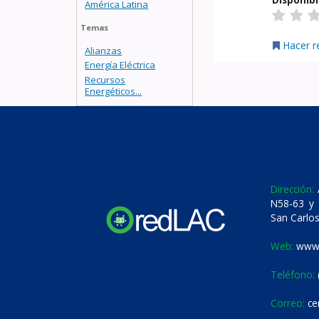
América Latina
Temas
Hacer r
Alianzas
Energía Eléctrica
Recursos
Energéticos...
Dirección:
A
N58-63 y 
San Carlos
Web:
www.
Teléfono:
Correo:
ce