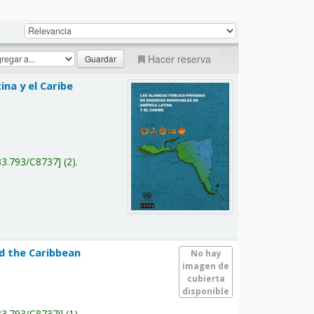
Hacer reserva
na y el Caribe
a
33.793/C8737
(2).
nd the Caribbean
No hay
imagen de
cubierta
disponible
33.793/C8737i
(1).