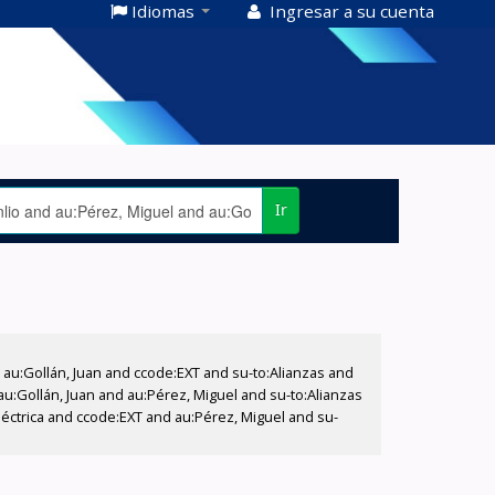
Idiomas
Ingresar a su cuenta
Ir
u:Gollán, Juan and ccode:EXT and su-to:Alianzas and
au:Gollán, Juan and au:Pérez, Miguel and su-to:Alianzas
léctrica and ccode:EXT and au:Pérez, Miguel and su-