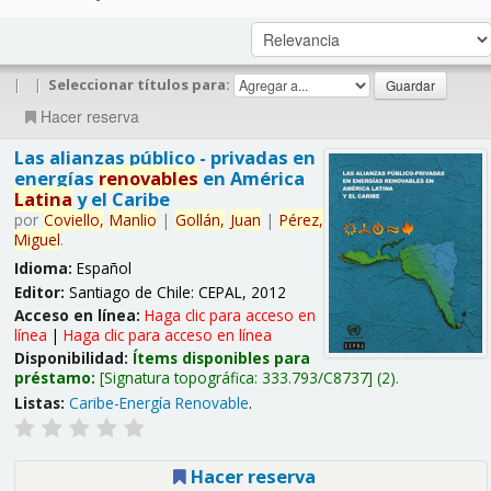
|
|
Seleccionar títulos para:
Hacer reserva
Las alianzas público - privadas en
energías
renovables
en América
Latina
y el Caribe
por
Coviello,
Manlio
|
Gollán,
Juan
|
Pérez,
Miguel
.
Idioma:
Español
Editor:
Santiago de Chile: CEPAL, 2012
Acceso en línea:
Haga clic para acceso en
línea
|
Haga clic para acceso en línea
Disponibilidad:
Ítems disponibles para
préstamo:
Signatura topográfica:
333.793/C8737
(2).
Listas:
Caribe-Energía Renovable
.
Hacer reserva