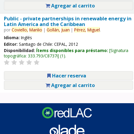
Agregar al carrito
Public - private partnerships in renewable energy in
Latin America and the Caribbean
por
Coviello,
Manlio
|
Gollán,
Juan
|
Pérez,
Miguel
.
Idioma:
Inglés
Editor:
Santiago de Chile: CEPAL, 2012
Disponibilidad:
Ítems disponibles para préstamo:
Signatura
topográfica:
333.793/C8737i
(1).
Hacer reserva
Agregar al carrito