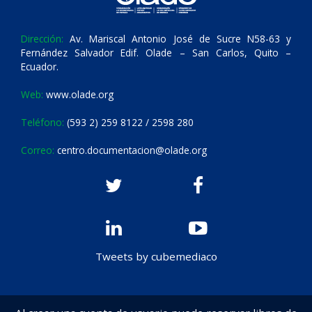
Dirección:
Av. Mariscal Antonio José de Sucre N58-63 y
Fernández Salvador Edif. Olade – San Carlos, Quito –
Ecuador.
Web:
www.olade.org
Teléfono:
(593 2) 259 8122 / 2598 280
Correo:
centro.documentacion@olade.org
Tweets by cubemediaco