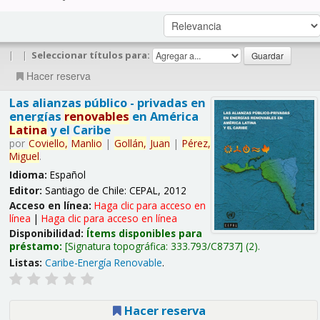
|
|
Seleccionar títulos para:
Hacer reserva
Las alianzas público - privadas en
energías
renovables
en América
Latina
y el Caribe
por
Coviello,
Manlio
|
Gollán,
Juan
|
Pérez,
Miguel
.
Idioma:
Español
Editor:
Santiago de Chile: CEPAL, 2012
Acceso en línea:
Haga clic para acceso en
línea
|
Haga clic para acceso en línea
Disponibilidad:
Ítems disponibles para
préstamo:
Signatura topográfica:
333.793/C8737
(2).
Listas:
Caribe-Energía Renovable
.
Hacer reserva