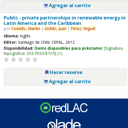
Agregar al carrito
Public - private partnerships in renewable energy in
Latin America and the Caribbean
por
Coviello,
Manlio
|
Gollán,
Juan
|
Pérez,
Miguel
.
Idioma:
Inglés
Editor:
Santiago de Chile: CEPAL, 2012
Disponibilidad:
Ítems disponibles para préstamo:
Signatura
topográfica:
333.793/C8737i
(1).
Hacer reserva
Agregar al carrito