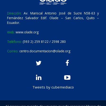
Dirección:
Av. Mariscal Antonio José de Sucre N58-63 y
Fernández Salvador Edif. Olade – San Carlos, Quito –
Ecuador.
Web:
www.olade.org
Teléfono:
(593 2) 259 8122 / 2598 280
Correo:
centro.documentacion@olade.org
Tweets by cubemediaco