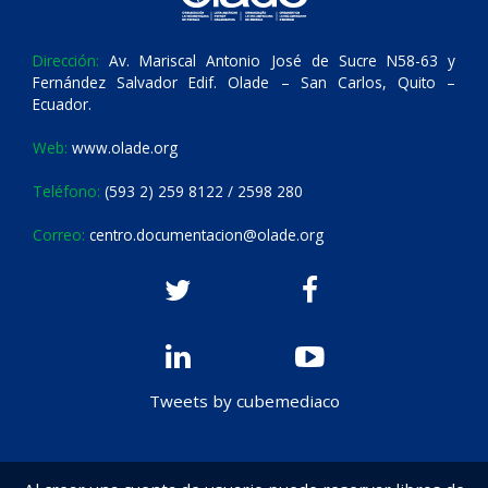
Dirección:
Av. Mariscal Antonio José de Sucre N58-63 y
Fernández Salvador Edif. Olade – San Carlos, Quito –
Ecuador.
Web:
www.olade.org
Teléfono:
(593 2) 259 8122 / 2598 280
Correo:
centro.documentacion@olade.org
Tweets by cubemediaco