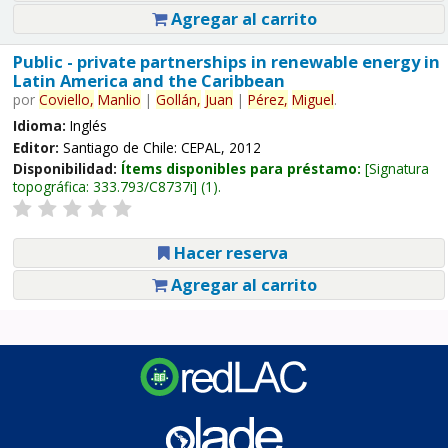
Agregar al carrito
Public - private partnerships in renewable energy in
Latin America and the Caribbean
por
Coviello,
Manlio
|
Gollán,
Juan
|
Pérez,
Miguel
.
Idioma:
Inglés
Editor:
Santiago de Chile: CEPAL, 2012
Disponibilidad:
Ítems disponibles para préstamo:
Signatura
topográfica:
333.793/C8737i
(1).
Hacer reserva
Agregar al carrito