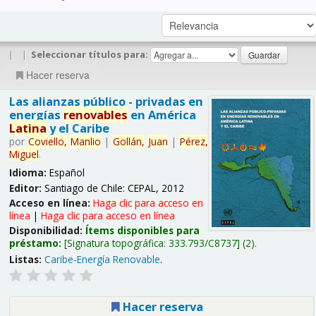
|
|
Seleccionar títulos para:
Hacer reserva
Las alianzas público - privadas en
energías
renovables
en América
Latina
y el Caribe
por
Coviello,
Manlio
|
Gollán,
Juan
|
Pérez,
Miguel
.
Idioma:
Español
Editor:
Santiago de Chile: CEPAL, 2012
Acceso en línea:
Haga clic para acceso en
línea
|
Haga clic para acceso en línea
Disponibilidad:
Ítems disponibles para
préstamo:
Signatura topográfica:
333.793/C8737
(2).
Listas:
Caribe-Energía Renovable
.
Hacer reserva