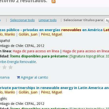
tornó 2 resultados.
|
Seleccionar todo
Limpiar todo
|
Seleccionar títulos para:
o
nzas público - privadas en energías
renovables
en América
La
lo,
Manlio
|
Gollán,
Juan
|
Pérez,
Miguel
.
spañol
ntiago de Chile: CEPAL, 2012
n línea:
Haga clic para acceso en línea
|
Haga clic para acceso en líne
lidad:
Ítems disponibles para préstamo:
Signatura topográfica:
3
ribe-Energía Renovable
.
eserva
Agregar al carrito
 private partnerships in renewable energy in Latin America a
lo,
Manlio
|
Gollán,
Juan
|
Pérez,
Miguel
.
nglés
ntiago de Chile: CEPAL, 2012
lidad:
Ítems disponibles para préstamo:
Signatura topográfica:
3