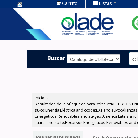
Carrito
Listas
Centro de
Documentación
OLADE -
Buscar
Inicio
›
Resultados de la búsqueda para 'ccl=su:"RECURSOS ENE
su-to:Energía Eléctrica and ccode:EXT and su-to:Alianzas
Energéticos Renovables and su-geo:América Latina and 
Latina and su-to:Recursos Energéticos Renovables and cc
Refinar su búsqueda