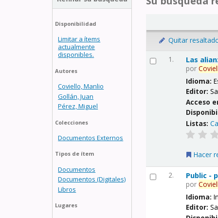
Su búsqueda re
Disponibilidad
Limitar a ítems
Quitar resaltad
actualmente
disponibles.
1.
Las alia
por
Coviel
Autores
Idioma:
E
Coviello, Manlio
Editor:
Sa
Gollán, Juan
Acceso e
Pérez, Miguel
Disponibi
Listas:
Ca
Colecciones
Documentos Externos
Hacer r
Tipos de ítem
Documentos
2.
Public -
Documentos (Digitales)
por
Coviel
Libros
Idioma:
I
Lugares
Editor:
Sa
Disponibi