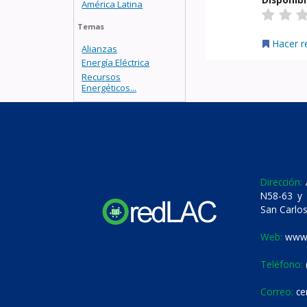
América Latina
Temas
Hacer r
Alianzas
Energía Eléctrica
Recursos
Energéticos...
Dirección:
A
N58-63 y 
San Carlos
Web:
www.
Teléfono:
Correo:
ce