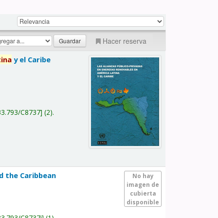
Hacer reserva
tina
y el Caribe
a
33.793/C8737
(2).
nd the Caribbean
No hay
imagen de
cubierta
disponible
33.793/C8737i
(1).