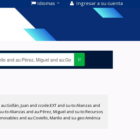
Idiomas
Ingresar a su cuenta
Ir
u:Gollán, Juan and ccode:EXT and su-to:Alianzas and
d su-to:Alianzas and au:Pérez, Miguel and su-to:Recursos
enovables and au:Coviello, Manlio and su-geo:América