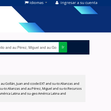
Idiomas
Ingresar a su cuenta
Ir
u:Gollán, Juan and ccode:EXT and su-to:Alianzas and
d su-to:Alianzas and au:Pérez, Miguel and su-to:Recursos
América Latina and su-geo:América Latina and