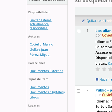
Su búsqueda re
Disponibilidad
Limitar a ítems
Quitar resaltad
actualmente
disponibles.
1.
Las alia
por
Coviel
Autores
Idioma:
E
Coviello, Manlio
Editor:
Sa
Gollán, Juan
Acceso e
Pérez, Miguel
Disponibi
Listas:
Ca
Colecciones
Documentos Externos
Hacer r
Tipos de ítem
Documentos
2.
Public -
Documentos (Digitales)
por
Coviel
Libros
Idioma:
I
Lugares
Editor:
Sa
Disponibi