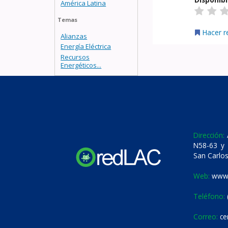
América Latina
Temas
Hacer r
Alianzas
Energía Eléctrica
Recursos
Energéticos...
Dirección:
A
N58-63 y 
San Carlos
Web:
www.
Teléfono:
Correo:
ce