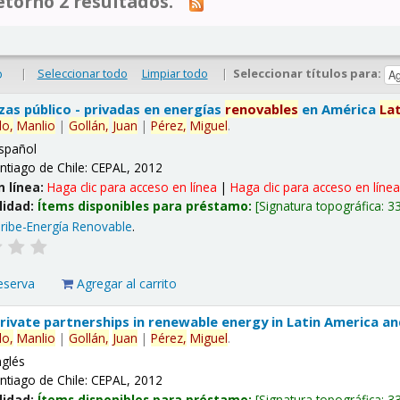
tornó 2 resultados.
|
Seleccionar todo
Limpiar todo
|
Seleccionar títulos para:
o
nzas público - privadas en energías
renovables
en América
La
lo,
Manlio
|
Gollán,
Juan
|
Pérez,
Miguel
.
spañol
ntiago de Chile: CEPAL, 2012
n línea:
Haga clic para acceso en línea
|
Haga clic para acceso en líne
lidad:
Ítems disponibles para préstamo:
Signatura topográfica:
3
ribe-Energía Renovable
.
eserva
Agregar al carrito
 private partnerships in renewable energy in Latin America a
lo,
Manlio
|
Gollán,
Juan
|
Pérez,
Miguel
.
nglés
ntiago de Chile: CEPAL, 2012
lidad:
Ítems disponibles para préstamo:
Signatura topográfica:
3