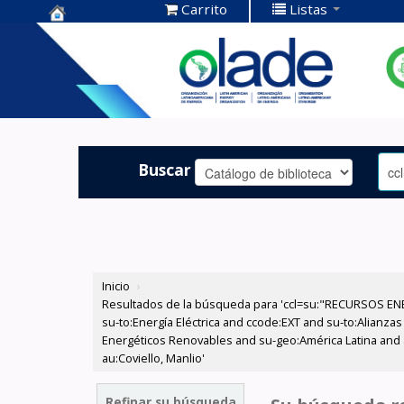
Carrito
Listas
Centro de
Documentación
OLADE -
Buscar
Inicio
›
Resultados de la búsqueda para 'ccl=su:"RECURSOS ENE
su-to:Energía Eléctrica and ccode:EXT and su-to:Alianzas
Energéticos Renovables and su-geo:América Latina and a
au:Coviello, Manlio'
Refinar su búsqueda