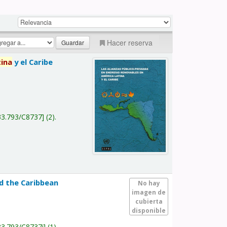
Hacer reserva
tina
y el Caribe
a
33.793/C8737
(2).
nd the Caribbean
No hay
imagen de
cubierta
disponible
33.793/C8737i
(1).