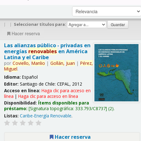
|
|
Seleccionar títulos para:
Hacer reserva
Las alianzas público - privadas en
energías
renovables
en América
Latina y el Caribe
por
Coviello,
Manlio
|
Gollán,
Juan
|
Pérez,
Miguel
.
Idioma:
Español
Editor:
Santiago de Chile: CEPAL, 2012
Acceso en línea:
Haga clic para acceso en
línea
|
Haga clic para acceso en línea
Disponibilidad:
Ítems disponibles para
préstamo:
Signatura topográfica:
333.793/C8737
(2).
Listas:
Caribe-Energía Renovable
.
Hacer reserva