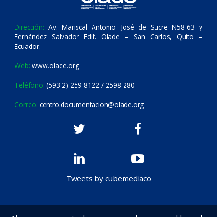
Dirección:
Av. Mariscal Antonio José de Sucre N58-63 y
Fernández Salvador Edif. Olade – San Carlos, Quito –
Ecuador.
Web:
www.olade.org
Teléfono:
(593 2) 259 8122 / 2598 280
Correo:
centro.documentacion@olade.org
Tweets by cubemediaco