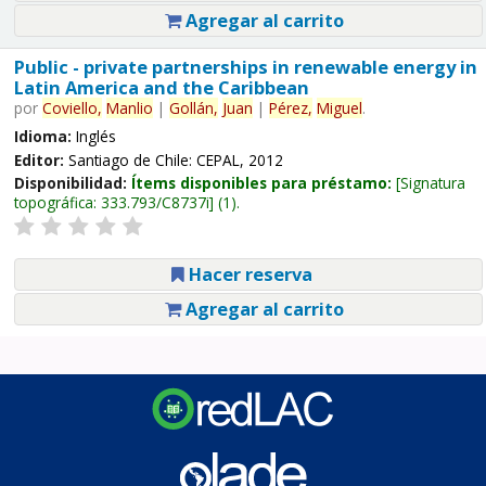
Agregar al carrito
Public - private partnerships in renewable energy in
Latin America and the Caribbean
por
Coviello,
Manlio
|
Gollán,
Juan
|
Pérez,
Miguel
.
Idioma:
Inglés
Editor:
Santiago de Chile: CEPAL, 2012
Disponibilidad:
Ítems disponibles para préstamo:
Signatura
topográfica:
333.793/C8737i
(1).
Hacer reserva
Agregar al carrito