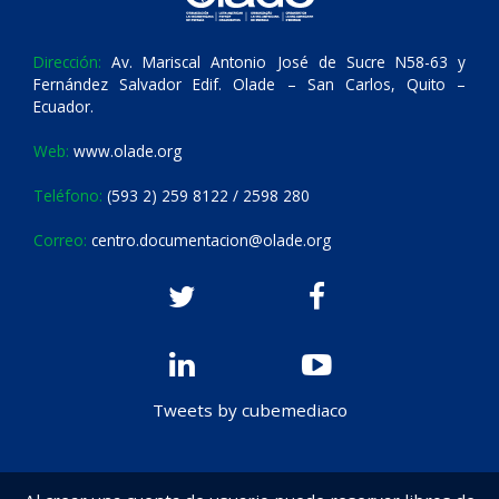
Dirección:
Av. Mariscal Antonio José de Sucre N58-63 y
Fernández Salvador Edif. Olade – San Carlos, Quito –
Ecuador.
Web:
www.olade.org
Teléfono:
(593 2) 259 8122 / 2598 280
Correo:
centro.documentacion@olade.org
Tweets by cubemediaco