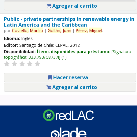
Agregar al carrito
Public - private partnerships in renewable energy in
Latin America and the Caribbean
por
Coviello,
Manlio
|
Gollán,
Juan
|
Pérez,
Miguel
.
Idioma:
Inglés
Editor:
Santiago de Chile: CEPAL, 2012
Disponibilidad:
Ítems disponibles para préstamo:
Signatura
topográfica:
333.793/C8737i
(1).
Hacer reserva
Agregar al carrito