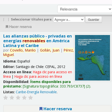
|
|
Seleccionar títulos para:
Hacer reserva
Las alianzas público - privadas en
energías
renovables
en América
Latina y el Caribe
por
Coviello,
Manlio
|
Gollán,
Juan
|
Pérez,
Miguel
.
Idioma:
Español
Editor:
Santiago de Chile: CEPAL, 2012
Acceso en línea:
Haga clic para acceso en
línea
|
Haga clic para acceso en línea
Disponibilidad:
Ítems disponibles para
préstamo:
Signatura topográfica:
333.793/C8737
(2).
Listas:
Caribe-Energía Renovable
.
Hacer reserva