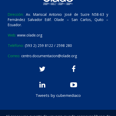
Dirección:
Av. Mariscal Antonio José de Sucre N58-63 y
Fernández Salvador Edif. Olade – San Carlos, Quito –
Ecuador.
Web:
www.olade.org
Teléfono:
(593 2) 259 8122 / 2598 280
Correo:
centro.documentacion@olade.org
Tweets by cubemediaco