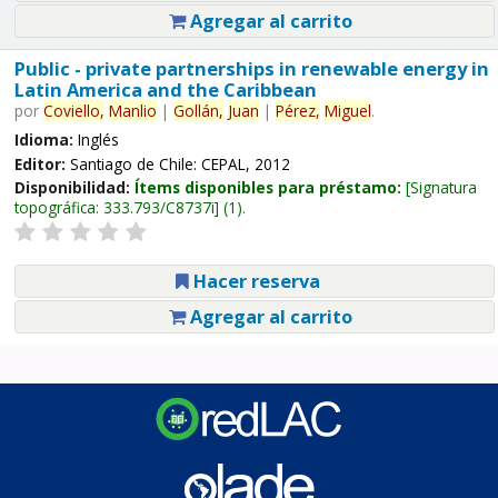
Agregar al carrito
Public - private partnerships in renewable energy in
Latin America and the Caribbean
por
Coviello,
Manlio
|
Gollán,
Juan
|
Pérez,
Miguel
.
Idioma:
Inglés
Editor:
Santiago de Chile: CEPAL, 2012
Disponibilidad:
Ítems disponibles para préstamo:
Signatura
topográfica:
333.793/C8737i
(1).
Hacer reserva
Agregar al carrito