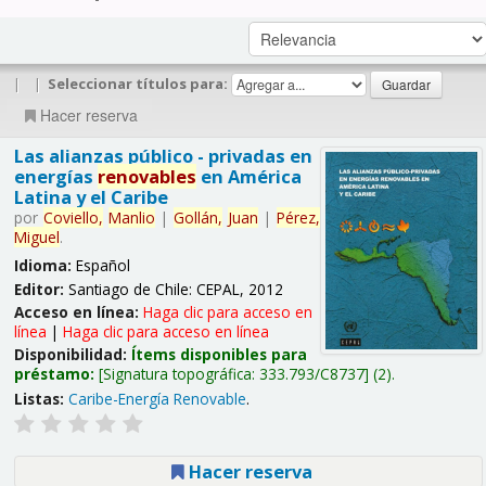
|
|
Seleccionar títulos para:
Hacer reserva
Las alianzas público - privadas en
energías
renovables
en América
Latina y el Caribe
por
Coviello,
Manlio
|
Gollán,
Juan
|
Pérez,
Miguel
.
Idioma:
Español
Editor:
Santiago de Chile: CEPAL, 2012
Acceso en línea:
Haga clic para acceso en
línea
|
Haga clic para acceso en línea
Disponibilidad:
Ítems disponibles para
préstamo:
Signatura topográfica:
333.793/C8737
(2).
Listas:
Caribe-Energía Renovable
.
Hacer reserva