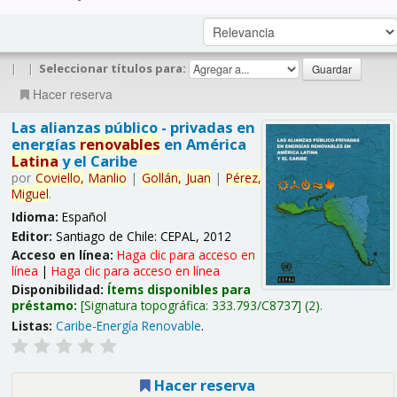
|
|
Seleccionar títulos para:
Hacer reserva
Las alianzas público - privadas en
energías
renovables
en América
Latina
y el Caribe
por
Coviello,
Manlio
|
Gollán,
Juan
|
Pérez,
Miguel
.
Idioma:
Español
Editor:
Santiago de Chile: CEPAL, 2012
Acceso en línea:
Haga clic para acceso en
línea
|
Haga clic para acceso en línea
Disponibilidad:
Ítems disponibles para
préstamo:
Signatura topográfica:
333.793/C8737
(2).
Listas:
Caribe-Energía Renovable
.
Hacer reserva