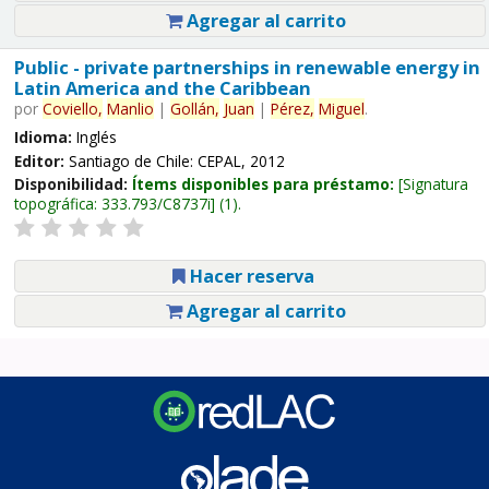
Agregar al carrito
Public - private partnerships in renewable energy in
Latin America and the Caribbean
por
Coviello,
Manlio
|
Gollán,
Juan
|
Pérez,
Miguel
.
Idioma:
Inglés
Editor:
Santiago de Chile: CEPAL, 2012
Disponibilidad:
Ítems disponibles para préstamo:
Signatura
topográfica:
333.793/C8737i
(1).
Hacer reserva
Agregar al carrito