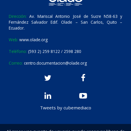
Dirección:
Av. Mariscal Antonio José de Sucre N58-63 y
Fernández Salvador Edif. Olade – San Carlos, Quito –
Ecuador.
Web:
www.olade.org
Teléfono:
(593 2) 259 8122 / 2598 280
Correo:
centro.documentacion@olade.org
Tweets by cubemediaco