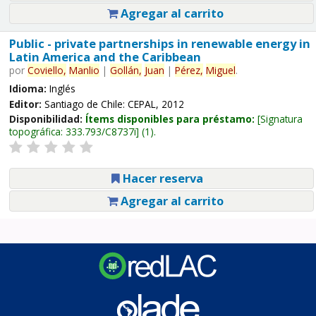
Agregar al carrito
Public - private partnerships in renewable energy in
Latin America and the Caribbean
por
Coviello,
Manlio
|
Gollán,
Juan
|
Pérez,
Miguel
.
Idioma:
Inglés
Editor:
Santiago de Chile: CEPAL, 2012
Disponibilidad:
Ítems disponibles para préstamo:
Signatura
topográfica:
333.793/C8737i
(1).
Hacer reserva
Agregar al carrito