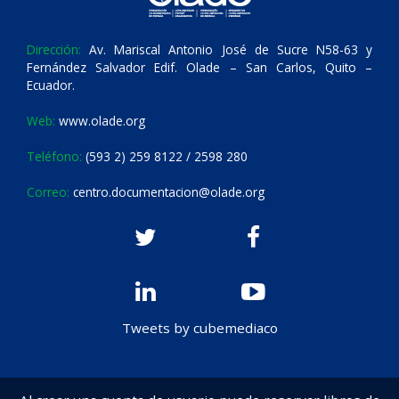
Dirección:
Av. Mariscal Antonio José de Sucre N58-63 y
Fernández Salvador Edif. Olade – San Carlos, Quito –
Ecuador.
Web:
www.olade.org
Teléfono:
(593 2) 259 8122 / 2598 280
Correo:
centro.documentacion@olade.org
Tweets by cubemediaco