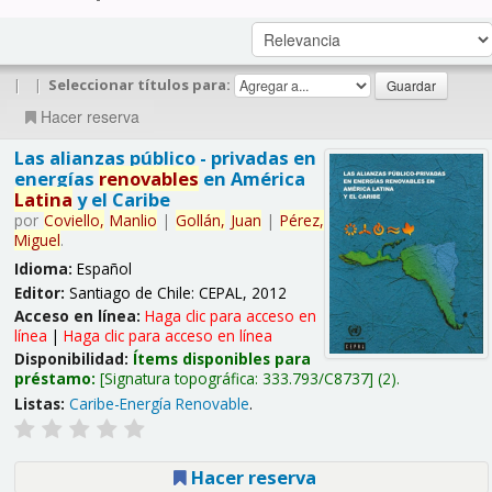
|
|
Seleccionar títulos para:
Hacer reserva
Las alianzas público - privadas en
energías
renovables
en América
Latina
y el Caribe
por
Coviello,
Manlio
|
Gollán,
Juan
|
Pérez,
Miguel
.
Idioma:
Español
Editor:
Santiago de Chile: CEPAL, 2012
Acceso en línea:
Haga clic para acceso en
línea
|
Haga clic para acceso en línea
Disponibilidad:
Ítems disponibles para
préstamo:
Signatura topográfica:
333.793/C8737
(2).
Listas:
Caribe-Energía Renovable
.
Hacer reserva