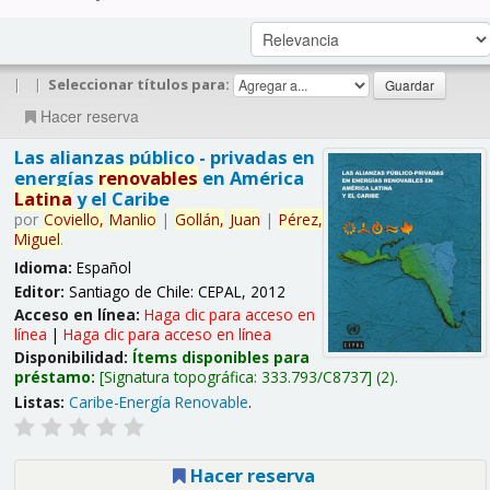
|
|
Seleccionar títulos para:
Hacer reserva
Las alianzas público - privadas en
energías
renovables
en América
Latina
y el Caribe
por
Coviello,
Manlio
|
Gollán,
Juan
|
Pérez,
Miguel
.
Idioma:
Español
Editor:
Santiago de Chile: CEPAL, 2012
Acceso en línea:
Haga clic para acceso en
línea
|
Haga clic para acceso en línea
Disponibilidad:
Ítems disponibles para
préstamo:
Signatura topográfica:
333.793/C8737
(2).
Listas:
Caribe-Energía Renovable
.
Hacer reserva