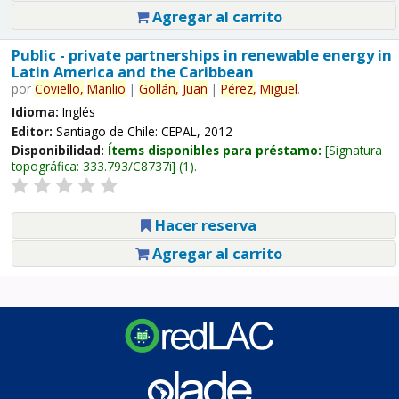
Agregar al carrito
Public - private partnerships in renewable energy in
Latin America and the Caribbean
por
Coviello,
Manlio
|
Gollán,
Juan
|
Pérez,
Miguel
.
Idioma:
Inglés
Editor:
Santiago de Chile: CEPAL, 2012
Disponibilidad:
Ítems disponibles para préstamo:
Signatura
topográfica:
333.793/C8737i
(1).
Hacer reserva
Agregar al carrito