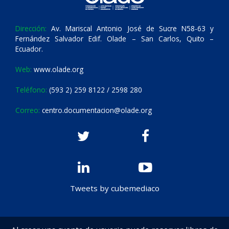
Dirección:
Av. Mariscal Antonio José de Sucre N58-63 y
Fernández Salvador Edif. Olade – San Carlos, Quito –
Ecuador.
Web:
www.olade.org
Teléfono:
(593 2) 259 8122 / 2598 280
Correo:
centro.documentacion@olade.org
Tweets by cubemediaco