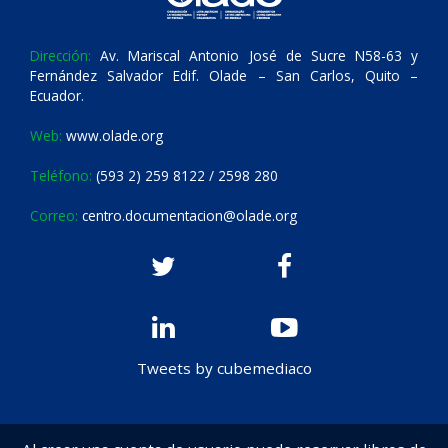
Dirección:
Av. Mariscal Antonio José de Sucre N58-63 y
Fernández Salvador Edif. Olade – San Carlos, Quito –
Ecuador.
Web:
www.olade.org
Teléfono:
(593 2) 259 8122 / 2598 280
Correo:
centro.documentacion@olade.org
Tweets by cubemediaco