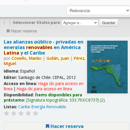
|
|
Seleccionar títulos para:
Hacer reserva
Las alianzas público - privadas en
energías
renovables
en América
Latina
y el Caribe
por
Coviello,
Manlio
|
Gollán,
Juan
|
Pérez,
Miguel
.
Idioma:
Español
Editor:
Santiago de Chile: CEPAL, 2012
Acceso en línea:
Haga clic para acceso en
línea
|
Haga clic para acceso en línea
Disponibilidad:
Ítems disponibles para
préstamo:
Signatura topográfica:
333.793/C8737
(2).
Listas:
Caribe-Energía Renovable
.
Hacer reserva