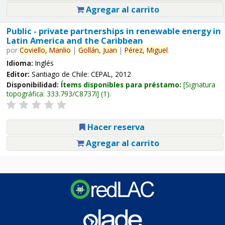
Agregar al carrito
Public - private partnerships in renewable energy in
Latin America and the Caribbean
por
Coviello,
Manlio
|
Gollán,
Juan
|
Pérez,
Miguel
.
Idioma:
Inglés
Editor:
Santiago de Chile: CEPAL, 2012
Disponibilidad:
Ítems disponibles para préstamo:
Signatura
topográfica:
333.793/C8737i
(1).
Hacer reserva
Agregar al carrito