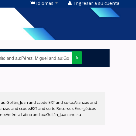
Idiomas
Ingresar a su cuenta
Ir
u:Gollán, Juan and ccode:EXT and su-to:Alianzas and
Alianzas and ccode:EXT and su-to:Recursos Energéticos
eo:América Latina and au:Gollán, Juan and su-