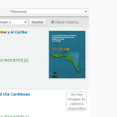
Hacer reserva
tina
y el Caribe
a
33.793/C8737
(2).
nd the Caribbean
No hay
imagen de
cubierta
disponible
33.793/C8737i
(1).