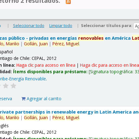
tornó 2 resultados.
|
Seleccionar todo
Limpiar todo
|
Seleccionar títulos para:
o
nzas público - privadas en energías
renovables
en América
La
lo,
Manlio
|
Gollán,
Juan
|
Pérez,
Miguel
.
spañol
ntiago de Chile: CEPAL, 2012
n línea:
Haga clic para acceso en línea
|
Haga clic para acceso en líne
lidad:
Ítems disponibles para préstamo:
Signatura topográfica:
3
ribe-Energía Renovable
.
eserva
Agregar al carrito
 private partnerships in renewable energy in Latin America a
lo,
Manlio
|
Gollán,
Juan
|
Pérez,
Miguel
.
nglés
ntiago de Chile: CEPAL, 2012
lidad:
Ítems disponibles para préstamo:
Signatura topográfica:
3