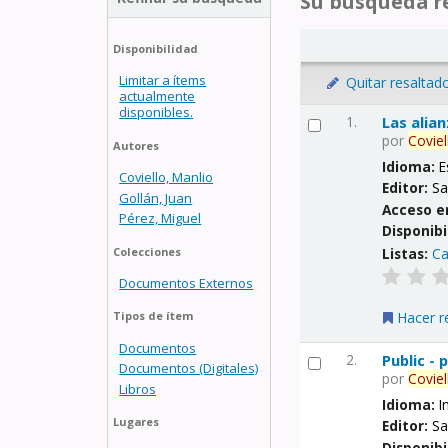
Su búsqueda re
Disponibilidad
Limitar a ítems
Quitar resaltad
actualmente
disponibles.
1.
Las alia
por
Coviel
Autores
Idioma:
E
Coviello, Manlio
Editor:
Sa
Gollán, Juan
Acceso e
Pérez, Miguel
Disponibi
Listas:
Ca
Colecciones
Documentos Externos
Hacer r
Tipos de ítem
Documentos
2.
Public -
Documentos (Digitales)
por
Coviel
Libros
Idioma:
I
Lugares
Editor:
Sa
Disponibi