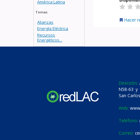
América Latina
Temas
Hacer r
Alianzas
Energía Eléctrica
Recursos
Energéticos...
Dirección:
A
N58-63 y 
San Carlos
Web:
www.
Teléfono:
Correo:
ce