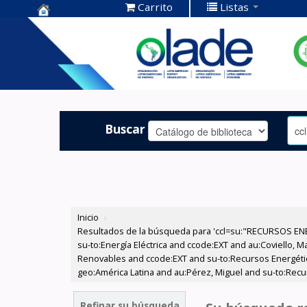
Carrito
Listas
Centro de
Documentación
OLADE -
Buscar
Inicio
›
Resultados de la búsqueda para 'ccl=su:"RECURSOS ENE
su-to:Energía Eléctrica and ccode:EXT and au:Coviello, 
Renovables and ccode:EXT and su-to:Recursos Energético
geo:América Latina and au:Pérez, Miguel and su-to:Rec
Refinar su búsqueda