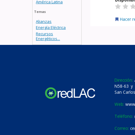
América Latina
Temas
Hacer r
Alianzas
Energía Eléctrica
Recursos
Energéticos...
Dirección:
A
N58-63 y 
San Carlos
Web:
www.
Teléfono:
Correo:
ce