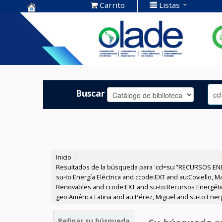
Carrito
Listas
Centro de
Documentación
OLADE -
Buscar
Inicio
›
Resultados de la búsqueda para 'ccl=su:"RECURSOS ENE
su-to:Energía Eléctrica and ccode:EXT and au:Coviello, 
Renovables and ccode:EXT and su-to:Recursos Energético
geo:América Latina and au:Pérez, Miguel and su-to:Energí
Refinar su búsqueda