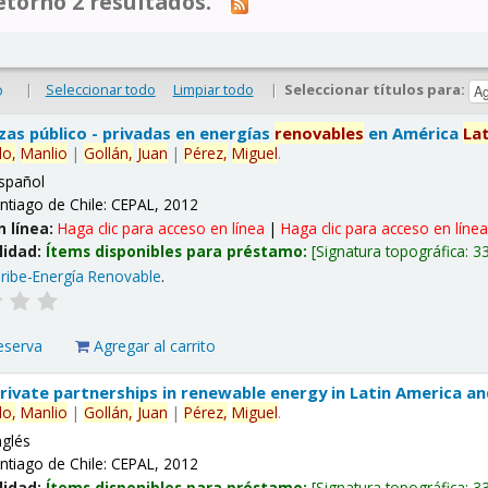
tornó 2 resultados.
|
Seleccionar todo
Limpiar todo
|
Seleccionar títulos para:
o
nzas público - privadas en energías
renovables
en América
La
lo,
Manlio
|
Gollán,
Juan
|
Pérez,
Miguel
.
spañol
ntiago de Chile: CEPAL, 2012
n línea:
Haga clic para acceso en línea
|
Haga clic para acceso en líne
lidad:
Ítems disponibles para préstamo:
Signatura topográfica:
3
ribe-Energía Renovable
.
eserva
Agregar al carrito
 private partnerships in renewable energy in Latin America a
lo,
Manlio
|
Gollán,
Juan
|
Pérez,
Miguel
.
nglés
ntiago de Chile: CEPAL, 2012
lidad:
Ítems disponibles para préstamo:
Signatura topográfica:
3