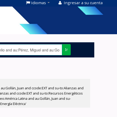
Idiomas
Ingresar a su cuenta
Ir
u:Gollán, Juan and ccode:EXT and su-to:Alianzas and
Alianzas and ccode:EXT and su-to:Recursos Energéticos
eo:América Latina and au:Gollán, Juan and su-
Energía Eléctrica'