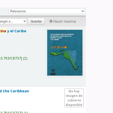
Hacer reserva
tina
y el Caribe
a
33.793/C8737
(2).
nd the Caribbean
No hay
imagen de
cubierta
disponible
33.793/C8737i
(1).