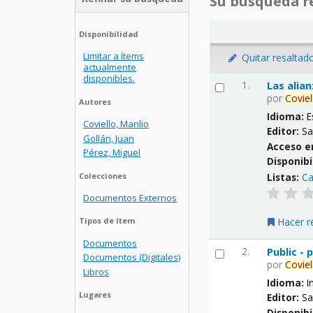
Su búsqueda re
Disponibilidad
Limitar a ítems
Quitar resaltad
actualmente
disponibles.
1.
Las alia
por
Coviel
Autores
Idioma:
E
Coviello, Manlio
Editor:
Sa
Gollán, Juan
Acceso e
Pérez, Miguel
Disponibi
Listas:
Ca
Colecciones
Documentos Externos
Hacer r
Tipos de ítem
Documentos
2.
Public -
Documentos (Digitales)
por
Coviel
Libros
Idioma:
I
Lugares
Editor:
Sa
Disponibi