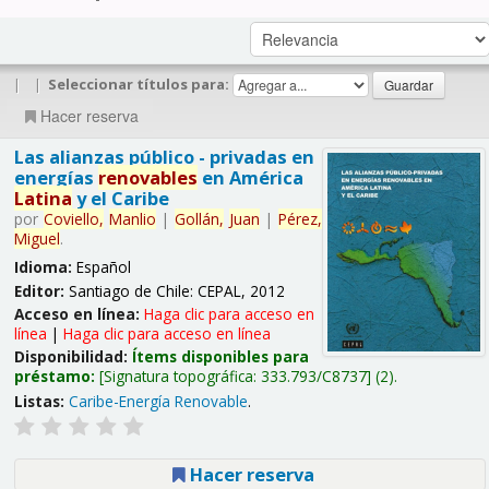
|
|
Seleccionar títulos para:
Hacer reserva
Las alianzas público - privadas en
energías
renovables
en América
Latina
y el Caribe
por
Coviello,
Manlio
|
Gollán,
Juan
|
Pérez,
Miguel
.
Idioma:
Español
Editor:
Santiago de Chile: CEPAL, 2012
Acceso en línea:
Haga clic para acceso en
línea
|
Haga clic para acceso en línea
Disponibilidad:
Ítems disponibles para
préstamo:
Signatura topográfica:
333.793/C8737
(2).
Listas:
Caribe-Energía Renovable
.
Hacer reserva