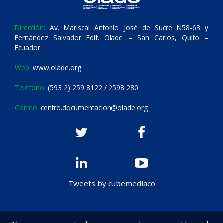
Dirección:
Av. Mariscal Antonio José de Sucre N58-63 y
Fernández Salvador Edif. Olade – San Carlos, Quito –
Ecuador.
Web:
www.olade.org
Teléfono:
(593 2) 259 8122 / 2598 280
Correo:
centro.documentacion@olade.org
Tweets by cubemediaco