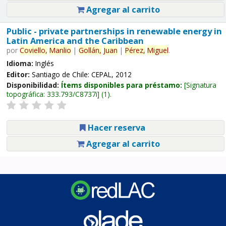
Agregar al carrito
Public - private partnerships in renewable energy in
Latin America and the Caribbean
por
Coviello,
Manlio
|
Gollán,
Juan
|
Pérez,
Miguel
.
Idioma:
Inglés
Editor:
Santiago de Chile: CEPAL, 2012
Disponibilidad:
Ítems disponibles para préstamo:
Signatura
topográfica:
333.793/C8737i
(1).
Hacer reserva
Agregar al carrito