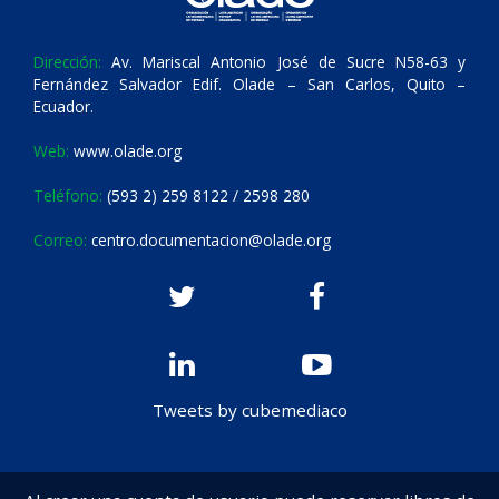
Dirección:
Av. Mariscal Antonio José de Sucre N58-63 y
Fernández Salvador Edif. Olade – San Carlos, Quito –
Ecuador.
Web:
www.olade.org
Teléfono:
(593 2) 259 8122 / 2598 280
Correo:
centro.documentacion@olade.org
Tweets by cubemediaco