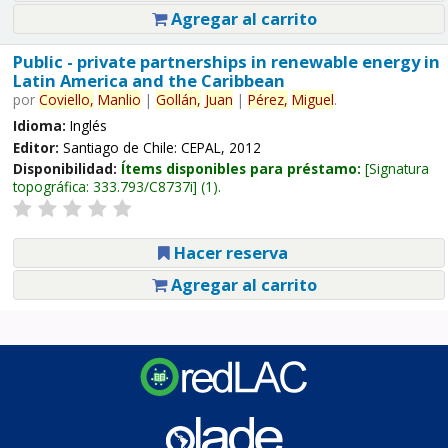
Agregar al carrito
Public - private partnerships in renewable energy in
Latin America and the Caribbean
por
Coviello,
Manlio
|
Gollán,
Juan
|
Pérez,
Miguel
.
Idioma:
Inglés
Editor:
Santiago de Chile: CEPAL, 2012
Disponibilidad:
Ítems disponibles para préstamo:
Signatura
topográfica:
333.793/C8737i
(1).
Hacer reserva
Agregar al carrito