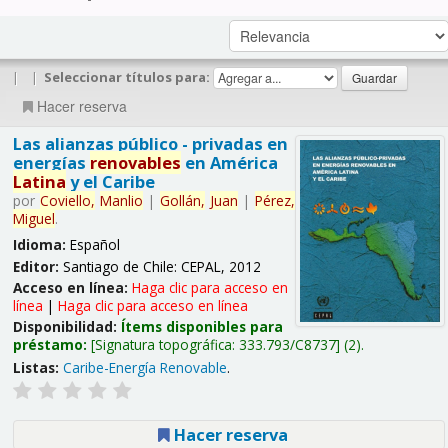
|
|
Seleccionar títulos para:
Hacer reserva
Las alianzas público - privadas en
energías
renovables
en América
Latina
y el Caribe
por
Coviello,
Manlio
|
Gollán,
Juan
|
Pérez,
Miguel
.
Idioma:
Español
Editor:
Santiago de Chile: CEPAL, 2012
Acceso en línea:
Haga clic para acceso en
línea
|
Haga clic para acceso en línea
Disponibilidad:
Ítems disponibles para
préstamo:
Signatura topográfica:
333.793/C8737
(2).
Listas:
Caribe-Energía Renovable
.
Hacer reserva