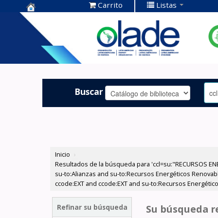
Carrito
Listas
Centro de
Documentación
OLADE -
Buscar
Inicio
›
Resultados de la búsqueda para 'ccl=su:"RECURSOS ENE
su-to:Alianzas and su-to:Recursos Energéticos Renovabl
ccode:EXT and ccode:EXT and su-to:Recursos Energéticos
Refinar su búsqueda
Su búsqueda re