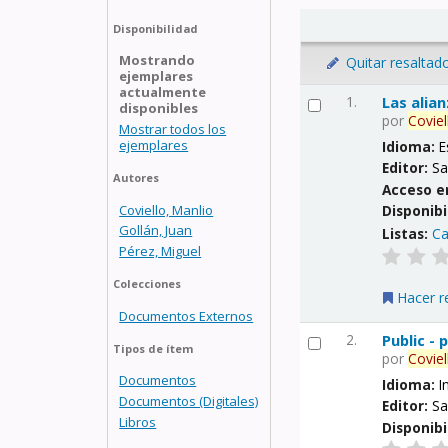
Disponibilidad
Mostrando
Quitar resaltad
ejemplares
actualmente
1.
Las alia
disponibles
por
Coviel
Mostrar todos los
ejemplares
Idioma:
E
Editor:
Sa
Autores
Acceso e
Coviello, Manlio
Disponibi
Gollán, Juan
Listas:
Ca
Pérez, Miguel
Colecciones
Hacer r
Documentos Externos
2.
Public -
Tipos de ítem
por
Coviel
Documentos
Idioma:
I
Documentos (Digitales)
Editor:
Sa
Libros
Disponibi