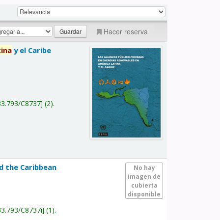
Hacer reserva
tina
y el Caribe
a
33.793/C8737
(2).
nd the Caribbean
No hay
imagen de
cubierta
disponible
33.793/C8737i
(1).