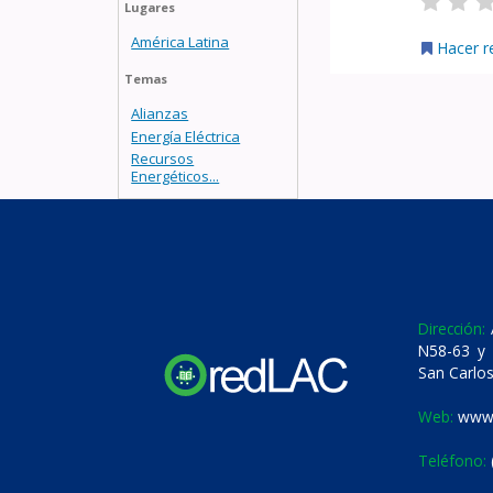
Lugares
América Latina
Hacer r
Temas
Alianzas
Energía Eléctrica
Recursos
Energéticos...
Dirección:
A
N58-63 y 
San Carlos
Web:
www.
Teléfono: