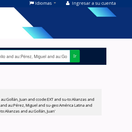
Idiomas
Ingresar a su cuenta
Ir
u:Gollán, Juan and ccode:EXT and su-to:Alianzas and
 and au:Pérez, Miguel and su-geo:América Latina and
o:Alianzas and au:Gollán, Juan'