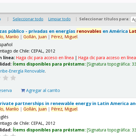
|
Seleccionar todo
Limpiar todo
|
Seleccionar títulos para:
o
nzas público - privadas en energías
renovables
en América
La
lo,
Manlio
|
Gollán,
Juan
|
Pérez,
Miguel
.
spañol
ntiago de Chile: CEPAL, 2012
n línea:
Haga clic para acceso en línea
|
Haga clic para acceso en líne
lidad:
Ítems disponibles para préstamo:
Signatura topográfica:
3
ribe-Energía Renovable
.
eserva
Agregar al carrito
 private partnerships in renewable energy in Latin America a
lo,
Manlio
|
Gollán,
Juan
|
Pérez,
Miguel
.
nglés
ntiago de Chile: CEPAL, 2012
lidad:
Ítems disponibles para préstamo:
Signatura topográfica:
3