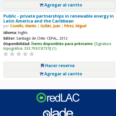
Agregar al carrito
Public - private partnerships in renewable energy in
Latin America and the Caribbean
por
Coviello,
Manlio
|
Gollán,
Juan
|
Pérez,
Miguel
.
Idioma:
Inglés
Editor:
Santiago de Chile: CEPAL, 2012
Disponibilidad:
Ítems disponibles para préstamo:
Signatura
topográfica:
333.793/C8737i
(1).
Hacer reserva
Agregar al carrito