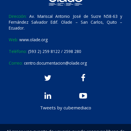
Dirección:
Av. Mariscal Antonio José de Sucre N58-63 y
Fernández Salvador Edif. Olade – San Carlos, Quito –
Ecuador.
Web:
www.olade.org
Teléfono:
(593 2) 259 8122 / 2598 280
Correo:
centro.documentacion@olade.org
Tweets by cubemediaco