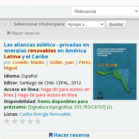
|
|
Seleccionar títulos para:
Hacer reserva
Las alianzas público - privadas en
energías
renovables
en América
Latina
y el Caribe
por
Coviello,
Manlio
|
Gollán,
Juan
|
Pérez,
Miguel
.
Idioma:
Español
Editor:
Santiago de Chile: CEPAL, 2012
Acceso en línea:
Haga clic para acceso en
línea
|
Haga clic para acceso en línea
Disponibilidad:
Ítems disponibles para
préstamo:
Signatura topográfica:
333.793/C8737
(2).
Listas:
Caribe-Energía Renovable
.
Hacer reserva