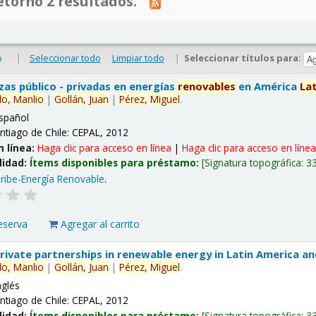
tornó 2 resultados.
|
Seleccionar todo
Limpiar todo
|
Seleccionar títulos para:
o
nzas público - privadas en energías
renovables
en América
La
lo,
Manlio
|
Gollán,
Juan
|
Pérez,
Miguel
.
spañol
ntiago de Chile: CEPAL, 2012
n línea:
Haga clic para acceso en línea
|
Haga clic para acceso en líne
lidad:
Ítems disponibles para préstamo:
Signatura topográfica:
3
ribe-Energía Renovable
.
eserva
Agregar al carrito
 private partnerships in renewable energy in Latin America a
lo,
Manlio
|
Gollán,
Juan
|
Pérez,
Miguel
.
nglés
ntiago de Chile: CEPAL, 2012
lidad:
Ítems disponibles para préstamo:
Signatura topográfica:
3