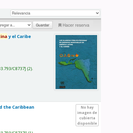
Hacer reserva
tina
y el Caribe
a
33.793/C8737
(2).
nd the Caribbean
No hay
imagen de
cubierta
disponible
33.793/C8737i
(1).