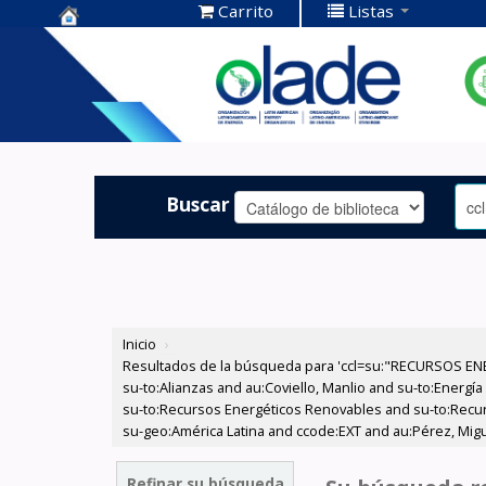
Carrito
Listas
Centro de
Documentación
OLADE -
Buscar
Inicio
›
Resultados de la búsqueda para 'ccl=su:"RECURSOS ENE
su-to:Alianzas and au:Coviello, Manlio and su-to:Energí
su-to:Recursos Energéticos Renovables and su-to:Recurs
su-geo:América Latina and ccode:EXT and au:Pérez, Migue
Refinar su búsqueda