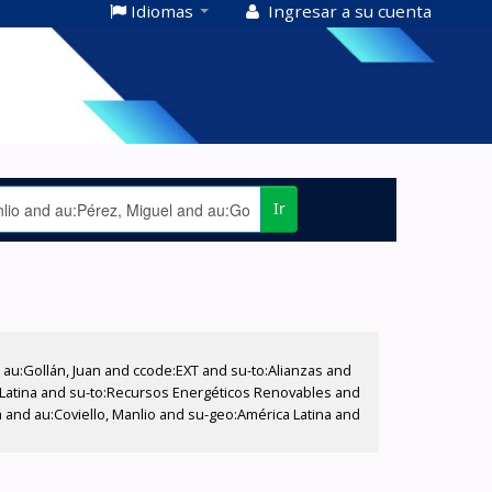
Idiomas
Ingresar a su cuenta
Ir
u:Gollán, Juan and ccode:EXT and su-to:Alianzas and
ca Latina and su-to:Recursos Energéticos Renovables and
 and au:Coviello, Manlio and su-geo:América Latina and