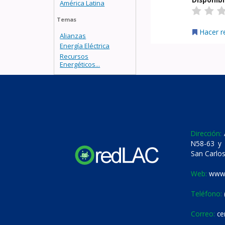
América Latina
Temas
Hacer r
Alianzas
Energía Eléctrica
Recursos
Energéticos...
Dirección:
A
N58-63 y 
San Carlos
Web:
www.
Teléfono:
Correo:
ce