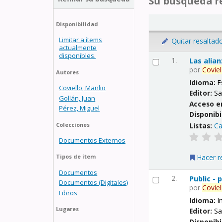
Su búsqueda re
Disponibilidad
Limitar a ítems
Quitar resaltad
actualmente
disponibles.
1.
Las alia
por
Coviel
Autores
Idioma:
E
Coviello, Manlio
Editor:
Sa
Gollán, Juan
Acceso e
Pérez, Miguel
Disponibi
Listas:
Ca
Colecciones
Documentos Externos
Hacer r
Tipos de ítem
Documentos
2.
Public -
Documentos (Digitales)
por
Coviel
Libros
Idioma:
I
Lugares
Editor:
Sa
Disponibi