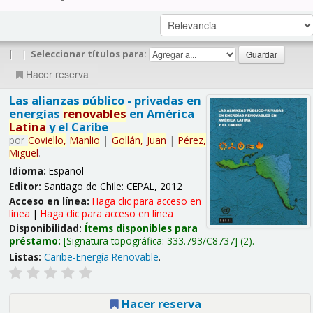
|
|
Seleccionar títulos para:
Hacer reserva
Las alianzas público - privadas en
energías
renovables
en América
Latina
y el Caribe
por
Coviello,
Manlio
|
Gollán,
Juan
|
Pérez,
Miguel
.
Idioma:
Español
Editor:
Santiago de Chile: CEPAL, 2012
Acceso en línea:
Haga clic para acceso en
línea
|
Haga clic para acceso en línea
Disponibilidad:
Ítems disponibles para
préstamo:
Signatura topográfica:
333.793/C8737
(2).
Listas:
Caribe-Energía Renovable
.
Hacer reserva