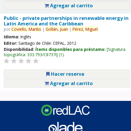
Agregar al carrito
Public - private partnerships in renewable energy in
Latin America and the Caribbean
por
Coviello,
Manlio
|
Gollán,
Juan
|
Pérez,
Miguel
.
Idioma:
Inglés
Editor:
Santiago de Chile: CEPAL, 2012
Disponibilidad:
Ítems disponibles para préstamo:
Signatura
topográfica:
333.793/C8737i
(1).
Hacer reserva
Agregar al carrito