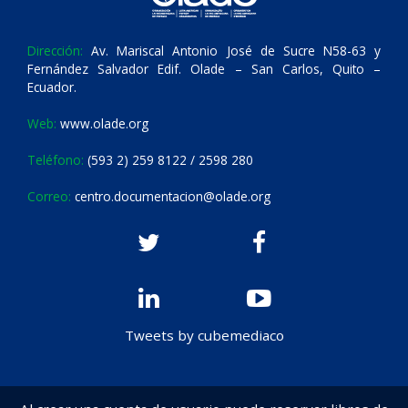
Dirección:
Av. Mariscal Antonio José de Sucre N58-63 y
Fernández Salvador Edif. Olade – San Carlos, Quito –
Ecuador.
Web:
www.olade.org
Teléfono:
(593 2) 259 8122 / 2598 280
Correo:
centro.documentacion@olade.org
Tweets by cubemediaco