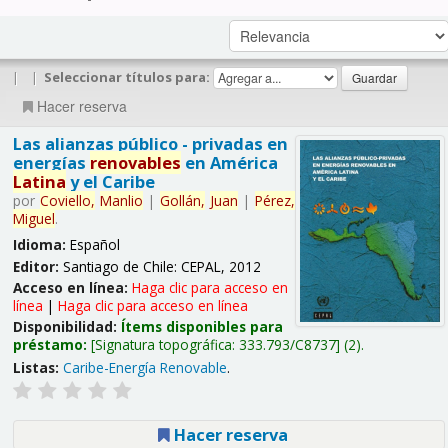
|
|
Seleccionar títulos para:
Hacer reserva
Las alianzas público - privadas en
energías
renovables
en América
Latina
y el Caribe
por
Coviello,
Manlio
|
Gollán,
Juan
|
Pérez,
Miguel
.
Idioma:
Español
Editor:
Santiago de Chile: CEPAL, 2012
Acceso en línea:
Haga clic para acceso en
línea
|
Haga clic para acceso en línea
Disponibilidad:
Ítems disponibles para
préstamo:
Signatura topográfica:
333.793/C8737
(2).
Listas:
Caribe-Energía Renovable
.
Hacer reserva