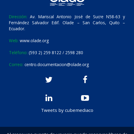
Dirección:
Av. Mariscal Antonio José de Sucre N58-63 y
Fernández Salvador Edif. Olade – San Carlos, Quito –
Ecuador.
Web:
www.olade.org
Teléfono:
(593 2) 259 8122 / 2598 280
Correo:
centro.documentacion@olade.org
Tweets by cubemediaco