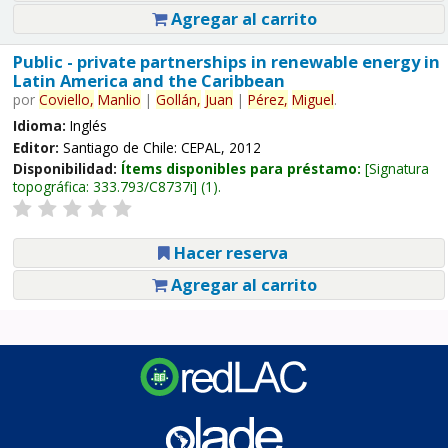
Agregar al carrito
Public - private partnerships in renewable energy in
Latin America and the Caribbean
por
Coviello,
Manlio
|
Gollán,
Juan
|
Pérez,
Miguel
.
Idioma:
Inglés
Editor:
Santiago de Chile: CEPAL, 2012
Disponibilidad:
Ítems disponibles para préstamo:
Signatura
topográfica:
333.793/C8737i
(1).
Hacer reserva
Agregar al carrito