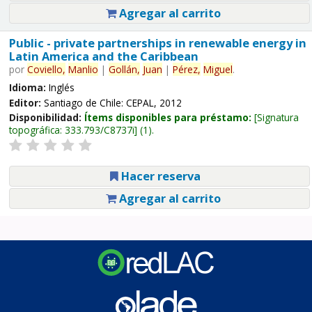
Agregar al carrito
Public - private partnerships in renewable energy in
Latin America and the Caribbean
por
Coviello,
Manlio
|
Gollán,
Juan
|
Pérez,
Miguel
.
Idioma:
Inglés
Editor:
Santiago de Chile: CEPAL, 2012
Disponibilidad:
Ítems disponibles para préstamo:
Signatura
topográfica:
333.793/C8737i
(1).
Hacer reserva
Agregar al carrito