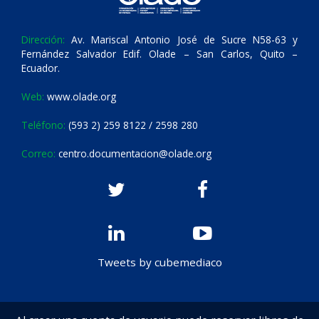
Dirección:
Av. Mariscal Antonio José de Sucre N58-63 y
Fernández Salvador Edif. Olade – San Carlos, Quito –
Ecuador.
Web:
www.olade.org
Teléfono:
(593 2) 259 8122 / 2598 280
Correo:
centro.documentacion@olade.org
Tweets by cubemediaco