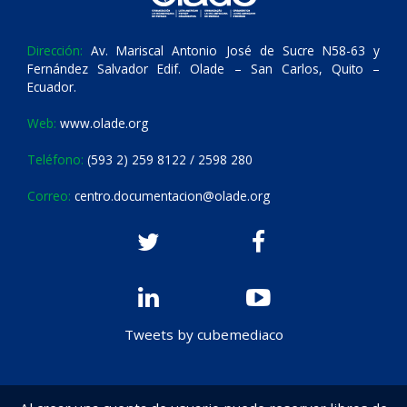
Dirección:
Av. Mariscal Antonio José de Sucre N58-63 y
Fernández Salvador Edif. Olade – San Carlos, Quito –
Ecuador.
Web:
www.olade.org
Teléfono:
(593 2) 259 8122 / 2598 280
Correo:
centro.documentacion@olade.org
Tweets by cubemediaco