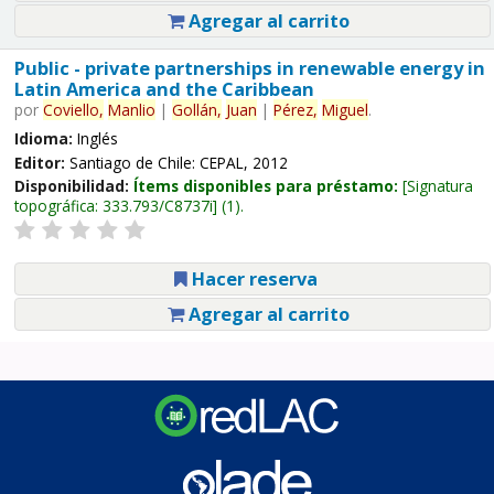
Agregar al carrito
Public - private partnerships in renewable energy in
Latin America and the Caribbean
por
Coviello,
Manlio
|
Gollán,
Juan
|
Pérez,
Miguel
.
Idioma:
Inglés
Editor:
Santiago de Chile: CEPAL, 2012
Disponibilidad:
Ítems disponibles para préstamo:
Signatura
topográfica:
333.793/C8737i
(1).
Hacer reserva
Agregar al carrito