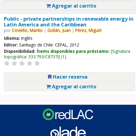
Agregar al carrito
Public - private partnerships in renewable energy in
Latin America and the Caribbean
por
Coviello,
Manlio
|
Gollán,
Juan
|
Pérez,
Miguel
.
Idioma:
Inglés
Editor:
Santiago de Chile: CEPAL, 2012
Disponibilidad:
Ítems disponibles para préstamo:
Signatura
topográfica:
333.793/C8737i
(1).
Hacer reserva
Agregar al carrito