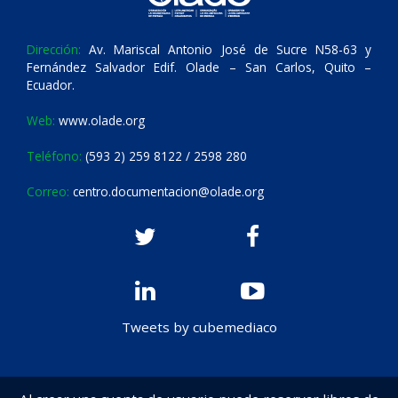
Dirección:
Av. Mariscal Antonio José de Sucre N58-63 y
Fernández Salvador Edif. Olade – San Carlos, Quito –
Ecuador.
Web:
www.olade.org
Teléfono:
(593 2) 259 8122 / 2598 280
Correo:
centro.documentacion@olade.org
Tweets by cubemediaco