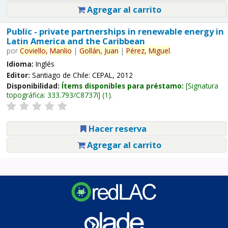
Agregar al carrito
Public - private partnerships in renewable energy in
Latin America and the Caribbean
por
Coviello,
Manlio
|
Gollán,
Juan
|
Pérez,
Miguel
.
Idioma:
Inglés
Editor:
Santiago de Chile: CEPAL, 2012
Disponibilidad:
Ítems disponibles para préstamo:
Signatura
topográfica:
333.793/C8737i
(1).
Hacer reserva
Agregar al carrito