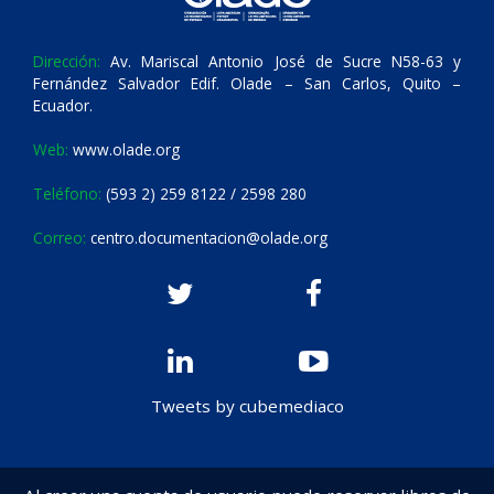
Dirección:
Av. Mariscal Antonio José de Sucre N58-63 y
Fernández Salvador Edif. Olade – San Carlos, Quito –
Ecuador.
Web:
www.olade.org
Teléfono:
(593 2) 259 8122 / 2598 280
Correo:
centro.documentacion@olade.org
Tweets by cubemediaco