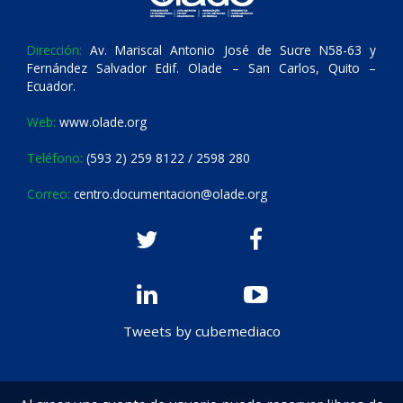
Dirección:
Av. Mariscal Antonio José de Sucre N58-63 y
Fernández Salvador Edif. Olade – San Carlos, Quito –
Ecuador.
Web:
www.olade.org
Teléfono:
(593 2) 259 8122 / 2598 280
Correo:
centro.documentacion@olade.org
Tweets by cubemediaco