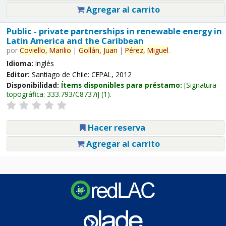
Agregar al carrito
Public - private partnerships in renewable energy in
Latin America and the Caribbean
por
Coviello,
Manlio
|
Gollán,
Juan
|
Pérez,
Miguel
.
Idioma:
Inglés
Editor:
Santiago de Chile: CEPAL, 2012
Disponibilidad:
Ítems disponibles para préstamo:
Signatura
topográfica:
333.793/C8737i
(1).
Hacer reserva
Agregar al carrito