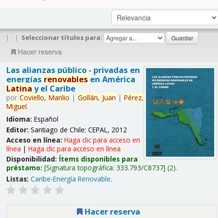
|
|
Seleccionar títulos para:
Hacer reserva
Las alianzas público - privadas en
energías
renovables
en América
Latina
y el Caribe
por
Coviello,
Manlio
|
Gollán,
Juan
|
Pérez,
Miguel
.
Idioma:
Español
Editor:
Santiago de Chile: CEPAL, 2012
Acceso en línea:
Haga clic para acceso en
línea
|
Haga clic para acceso en línea
Disponibilidad:
Ítems disponibles para
préstamo:
Signatura topográfica:
333.793/C8737
(2).
Listas:
Caribe-Energía Renovable
.
Hacer reserva