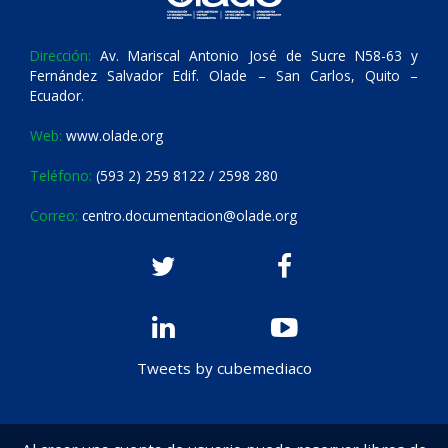
Dirección:
Av. Mariscal Antonio José de Sucre N58-63 y
Fernández Salvador Edif. Olade – San Carlos, Quito –
Ecuador.
Web:
www.olade.org
Teléfono:
(593 2) 259 8122 / 2598 280
Correo:
centro.documentacion@olade.org
Tweets by cubemediaco