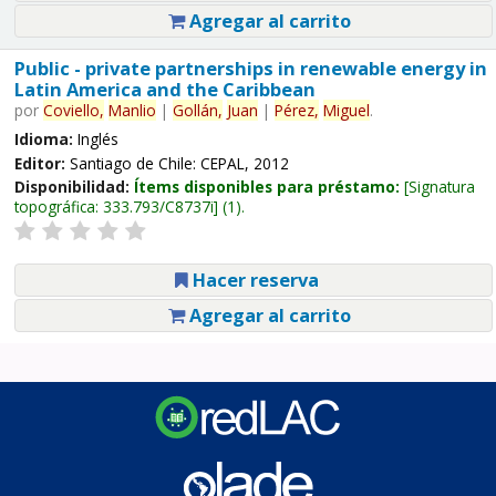
Agregar al carrito
Public - private partnerships in renewable energy in
Latin America and the Caribbean
por
Coviello,
Manlio
|
Gollán,
Juan
|
Pérez,
Miguel
.
Idioma:
Inglés
Editor:
Santiago de Chile: CEPAL, 2012
Disponibilidad:
Ítems disponibles para préstamo:
Signatura
topográfica:
333.793/C8737i
(1).
Hacer reserva
Agregar al carrito