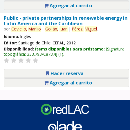
Agregar al carrito
Public - private partnerships in renewable energy in
Latin America and the Caribbean
por
Coviello,
Manlio
|
Gollán,
Juan
|
Pérez,
Miguel
.
Idioma:
Inglés
Editor:
Santiago de Chile: CEPAL, 2012
Disponibilidad:
Ítems disponibles para préstamo:
Signatura
topográfica:
333.793/C8737i
(1).
Hacer reserva
Agregar al carrito