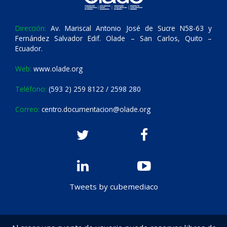
Dirección:
Av. Mariscal Antonio José de Sucre N58-63 y
Fernández Salvador Edif. Olade – San Carlos, Quito –
Ecuador.
Web:
www.olade.org
Teléfono:
(593 2) 259 8122 / 2598 280
Correo:
centro.documentacion@olade.org
Tweets by cubemediaco