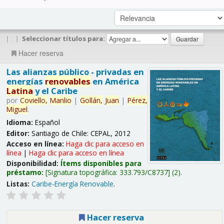
|
|
Seleccionar títulos para:
Hacer reserva
Las alianzas público - privadas en
energías
renovables
en América
Latina
y el Caribe
por
Coviello,
Manlio
|
Gollán,
Juan
|
Pérez,
Miguel
.
Idioma:
Español
Editor:
Santiago de Chile: CEPAL, 2012
Acceso en línea:
Haga clic para acceso en
línea
|
Haga clic para acceso en línea
Disponibilidad:
Ítems disponibles para
préstamo:
Signatura topográfica:
333.793/C8737
(2).
Listas:
Caribe-Energía Renovable
.
Hacer reserva