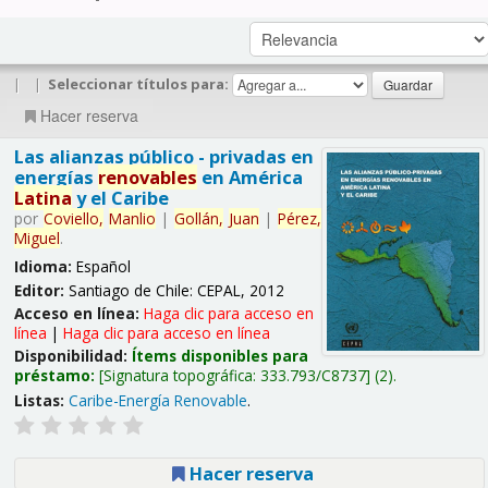
|
|
Seleccionar títulos para:
Hacer reserva
Las alianzas público - privadas en
energías
renovables
en América
Latina
y el Caribe
por
Coviello,
Manlio
|
Gollán,
Juan
|
Pérez,
Miguel
.
Idioma:
Español
Editor:
Santiago de Chile: CEPAL, 2012
Acceso en línea:
Haga clic para acceso en
línea
|
Haga clic para acceso en línea
Disponibilidad:
Ítems disponibles para
préstamo:
Signatura topográfica:
333.793/C8737
(2).
Listas:
Caribe-Energía Renovable
.
Hacer reserva