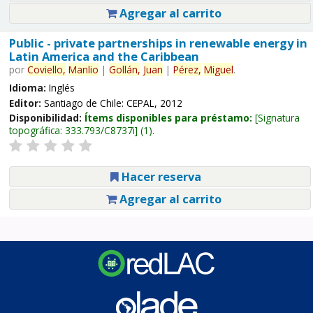
Agregar al carrito
Public - private partnerships in renewable energy in
Latin America and the Caribbean
por
Coviello,
Manlio
|
Gollán,
Juan
|
Pérez,
Miguel
.
Idioma:
Inglés
Editor:
Santiago de Chile: CEPAL, 2012
Disponibilidad:
Ítems disponibles para préstamo:
Signatura
topográfica:
333.793/C8737i
(1).
Hacer reserva
Agregar al carrito