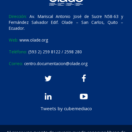
Dirección:
Av. Mariscal Antonio José de Sucre N58-63 y
Fernández Salvador Edif. Olade – San Carlos, Quito –
Ecuador.
Web:
www.olade.org
Teléfono:
(593 2) 259 8122 / 2598 280
Correo:
centro.documentacion@olade.org
Tweets by cubemediaco