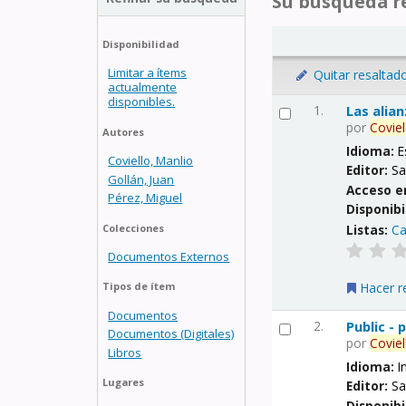
Su búsqueda re
Disponibilidad
Limitar a ítems
Quitar resaltad
actualmente
disponibles.
1.
Las alia
por
Coviel
Autores
Idioma:
E
Coviello, Manlio
Editor:
Sa
Gollán, Juan
Acceso e
Pérez, Miguel
Disponibi
Listas:
Ca
Colecciones
Documentos Externos
Hacer r
Tipos de ítem
Documentos
2.
Public -
Documentos (Digitales)
por
Coviel
Libros
Idioma:
I
Lugares
Editor:
Sa
Disponibi