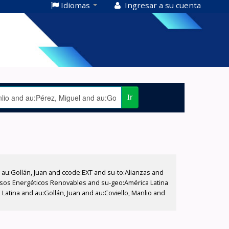
Idiomas
Ingresar a su cuenta
Ir
u:Gollán, Juan and ccode:EXT and su-to:Alianzas and
cursos Energéticos Renovables and su-geo:América Latina
atina and au:Gollán, Juan and au:Coviello, Manlio and