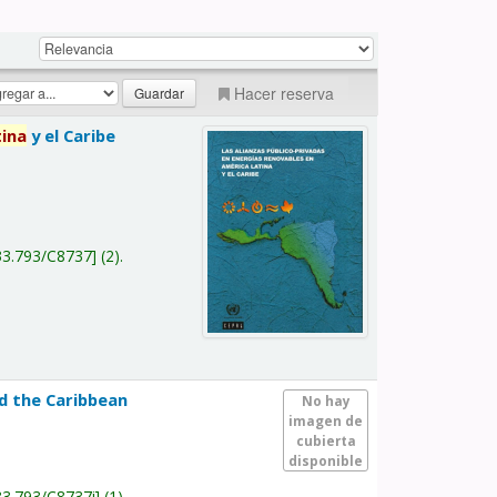
Hacer reserva
tina
y el Caribe
a
33.793/C8737
(2).
nd the Caribbean
No hay
imagen de
cubierta
disponible
33.793/C8737i
(1).