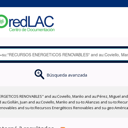
Búsqueda avanzada
RGETICOS RENOVABLES" and au:Coviello, Manlio and au:Pérez, Miguel and a
d au:Gollán, Juan and au:Coviello, Manlio and su-to:Alianzas and su-to:Re
enovables and su-to:Recursos Energéticos Renovables and su-geo:América L