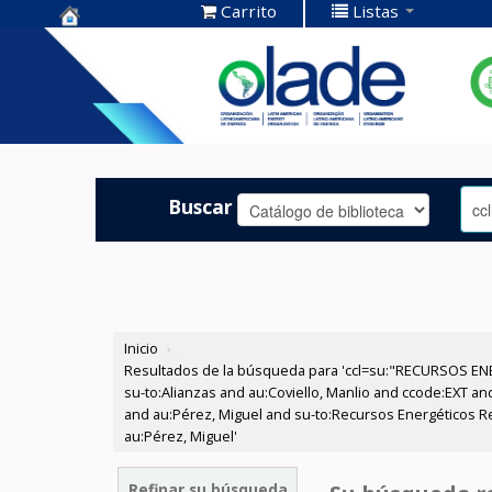
Carrito
Listas
Centro de
Documentación
OLADE -
Buscar
Inicio
›
Resultados de la búsqueda para 'ccl=su:"RECURSOS ENE
su-to:Alianzas and au:Coviello, Manlio and ccode:EXT an
and au:Pérez, Miguel and su-to:Recursos Energéticos R
au:Pérez, Miguel'
Refinar su búsqueda