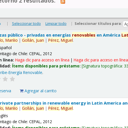
tornó 2 resultados.
|
Seleccionar todo
Limpiar todo
|
Seleccionar títulos para:
o
nzas público - privadas en energías
renovables
en América
La
lo,
Manlio
|
Gollán,
Juan
|
Pérez,
Miguel
.
spañol
ntiago de Chile: CEPAL, 2012
n línea:
Haga clic para acceso en línea
|
Haga clic para acceso en líne
lidad:
Ítems disponibles para préstamo:
Signatura topográfica:
3
ribe-Energía Renovable
.
eserva
Agregar al carrito
 private partnerships in renewable energy in Latin America a
lo,
Manlio
|
Gollán,
Juan
|
Pérez,
Miguel
.
nglés
ntiago de Chile: CEPAL, 2012
lidad:
Ítems disponibles para préstamo:
Signatura topográfica:
3