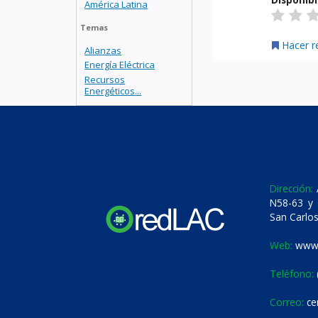
América Latina
Temas
Hacer r
Alianzas
Energía Eléctrica
Recursos
Energéticos...
Dirección:
A
N58-63 y 
San Carlos
Web:
www.
Teléfono:
Correo:
ce