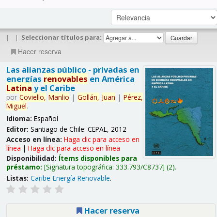
|
|
Seleccionar títulos para:
Hacer reserva
Las alianzas público - privadas en
energías
renovables
en América
Latina
y el Caribe
por
Coviello,
Manlio
|
Gollán,
Juan
|
Pérez,
Miguel
.
Idioma:
Español
Editor:
Santiago de Chile: CEPAL, 2012
Acceso en línea:
Haga clic para acceso en
línea
|
Haga clic para acceso en línea
Disponibilidad:
Ítems disponibles para
préstamo:
Signatura topográfica:
333.793/C8737
(2).
Listas:
Caribe-Energía Renovable
.
Hacer reserva