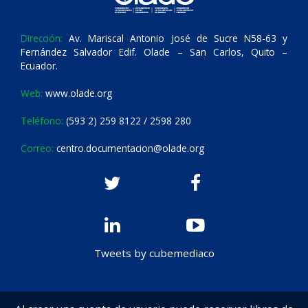
Dirección:
Av. Mariscal Antonio José de Sucre N58-63 y
Fernández Salvador Edif. Olade – San Carlos, Quito –
Ecuador.
Web:
www.olade.org
Teléfono:
(593 2) 259 8122 / 2598 280
Correo:
centro.documentacion@olade.org
Tweets by cubemediaco