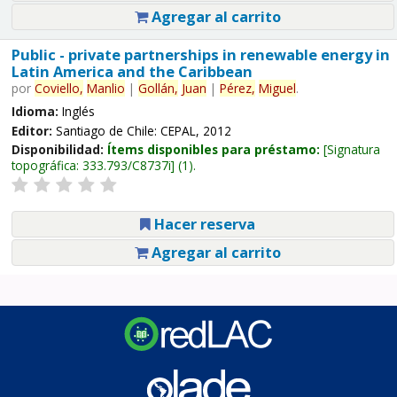
Agregar al carrito
Public - private partnerships in renewable energy in
Latin America and the Caribbean
por
Coviello,
Manlio
|
Gollán,
Juan
|
Pérez,
Miguel
.
Idioma:
Inglés
Editor:
Santiago de Chile: CEPAL, 2012
Disponibilidad:
Ítems disponibles para préstamo:
Signatura
topográfica:
333.793/C8737i
(1).
Hacer reserva
Agregar al carrito