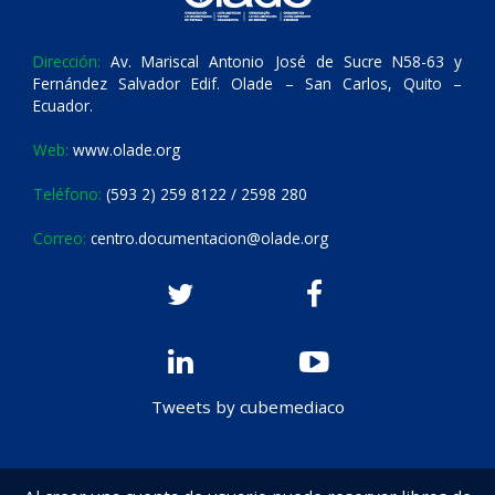
Dirección:
Av. Mariscal Antonio José de Sucre N58-63 y
Fernández Salvador Edif. Olade – San Carlos, Quito –
Ecuador.
Web:
www.olade.org
Teléfono:
(593 2) 259 8122 / 2598 280
Correo:
centro.documentacion@olade.org
Tweets by cubemediaco