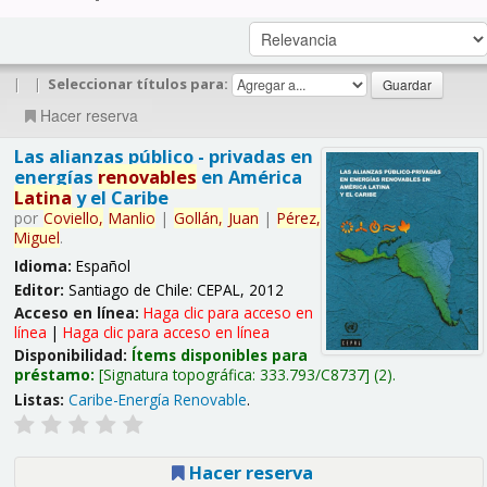
|
|
Seleccionar títulos para:
Hacer reserva
Las alianzas público - privadas en
energías
renovables
en América
Latina
y el Caribe
por
Coviello,
Manlio
|
Gollán,
Juan
|
Pérez,
Miguel
.
Idioma:
Español
Editor:
Santiago de Chile: CEPAL, 2012
Acceso en línea:
Haga clic para acceso en
línea
|
Haga clic para acceso en línea
Disponibilidad:
Ítems disponibles para
préstamo:
Signatura topográfica:
333.793/C8737
(2).
Listas:
Caribe-Energía Renovable
.
Hacer reserva