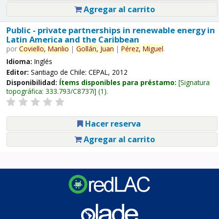
Agregar al carrito
Public - private partnerships in renewable energy in
Latin America and the Caribbean
por
Coviello,
Manlio
|
Gollán,
Juan
|
Pérez,
Miguel
.
Idioma:
Inglés
Editor:
Santiago de Chile: CEPAL, 2012
Disponibilidad:
Ítems disponibles para préstamo:
Signatura
topográfica:
333.793/C8737i
(1).
Hacer reserva
Agregar al carrito