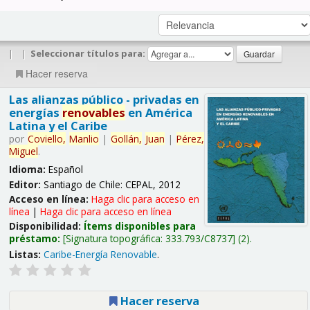
|
|
Seleccionar títulos para:
Hacer reserva
Las alianzas público - privadas en
energías
renovables
en América
Latina y el Caribe
por
Coviello,
Manlio
|
Gollán,
Juan
|
Pérez,
Miguel
.
Idioma:
Español
Editor:
Santiago de Chile: CEPAL, 2012
Acceso en línea:
Haga clic para acceso en
línea
|
Haga clic para acceso en línea
Disponibilidad:
Ítems disponibles para
préstamo:
Signatura topográfica:
333.793/C8737
(2).
Listas:
Caribe-Energía Renovable
.
Hacer reserva