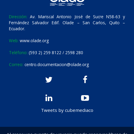
Dirección:
Av. Mariscal Antonio José de Sucre N58-63 y
Fernández Salvador Edif. Olade – San Carlos, Quito –
Ecuador.
Web:
www.olade.org
Teléfono:
(593 2) 259 8122 / 2598 280
Correo:
centro.documentacion@olade.org
Tweets by cubemediaco