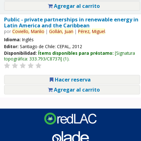
Agregar al carrito
Public - private partnerships in renewable energy in
Latin America and the Caribbean
por
Coviello,
Manlio
|
Gollán,
Juan
|
Pérez,
Miguel
.
Idioma:
Inglés
Editor:
Santiago de Chile: CEPAL, 2012
Disponibilidad:
Ítems disponibles para préstamo:
Signatura
topográfica:
333.793/C8737i
(1).
Hacer reserva
Agregar al carrito