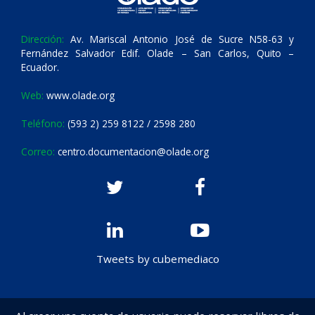
Dirección:
Av. Mariscal Antonio José de Sucre N58-63 y
Fernández Salvador Edif. Olade – San Carlos, Quito –
Ecuador.
Web:
www.olade.org
Teléfono:
(593 2) 259 8122 / 2598 280
Correo:
centro.documentacion@olade.org
Tweets by cubemediaco