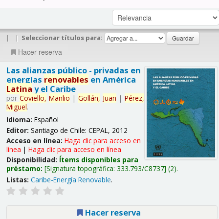
|
|
Seleccionar títulos para:
Hacer reserva
Las alianzas público - privadas en
energías
renovables
en América
Latina
y el Caribe
por
Coviello,
Manlio
|
Gollán,
Juan
|
Pérez,
Miguel
.
Idioma:
Español
Editor:
Santiago de Chile: CEPAL, 2012
Acceso en línea:
Haga clic para acceso en
línea
|
Haga clic para acceso en línea
Disponibilidad:
Ítems disponibles para
préstamo:
Signatura topográfica:
333.793/C8737
(2).
Listas:
Caribe-Energía Renovable
.
Hacer reserva