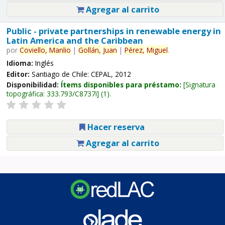
Agregar al carrito
Public - private partnerships in renewable energy in
Latin America and the Caribbean
por
Coviello,
Manlio
|
Gollán,
Juan
|
Pérez,
Miguel
.
Idioma:
Inglés
Editor:
Santiago de Chile: CEPAL, 2012
Disponibilidad:
Ítems disponibles para préstamo:
Signatura
topográfica:
333.793/C8737i
(1).
Hacer reserva
Agregar al carrito