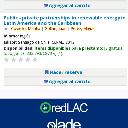
Agregar al carrito
Public - private partnerships in renewable energy in
Latin America and the Caribbean
por
Coviello,
Manlio
|
Gollán,
Juan
|
Pérez,
Miguel
.
Idioma:
Inglés
Editor:
Santiago de Chile: CEPAL, 2012
Disponibilidad:
Ítems disponibles para préstamo:
Signatura
topográfica:
333.793/C8737i
(1).
Hacer reserva
Agregar al carrito