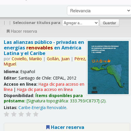
|
|
Seleccionar títulos para:
Hacer reserva
Las alianzas público - privadas en
energías
renovables
en América
Latina y el Caribe
por
Coviello,
Manlio
|
Gollán,
Juan
|
Pérez,
Miguel
.
Idioma:
Español
Editor:
Santiago de Chile: CEPAL, 2012
Acceso en línea:
Haga clic para acceso en
línea
|
Haga clic para acceso en línea
Disponibilidad:
Ítems disponibles para
préstamo:
Signatura topográfica:
333.793/C8737
(2).
Listas:
Caribe-Energía Renovable
.
Hacer reserva