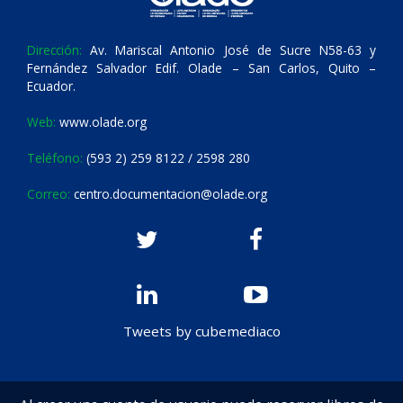
Dirección:
Av. Mariscal Antonio José de Sucre N58-63 y
Fernández Salvador Edif. Olade – San Carlos, Quito –
Ecuador.
Web:
www.olade.org
Teléfono:
(593 2) 259 8122 / 2598 280
Correo:
centro.documentacion@olade.org
Tweets by cubemediaco