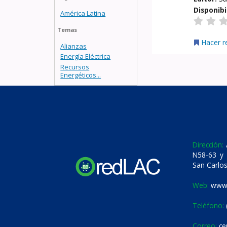
Disponibi
América Latina
Temas
Hacer r
Alianzas
Energía Eléctrica
Recursos
Energéticos...
Dirección:
A
N58-63 y 
San Carlos
Web:
www.
Teléfono:
Correo:
ce