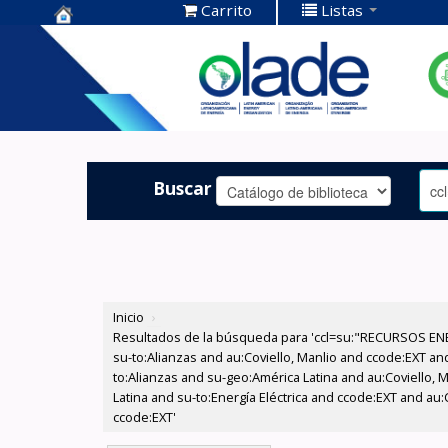
Carrito
Listas
Centro de
Documentación
OLADE -
Buscar
Inicio
›
Resultados de la búsqueda para 'ccl=su:"RECURSOS ENE
su-to:Alianzas and au:Coviello, Manlio and ccode:EXT an
to:Alianzas and su-geo:América Latina and au:Coviello, 
Latina and su-to:Energía Eléctrica and ccode:EXT and au:
ccode:EXT'