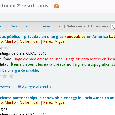
tornó 2 resultados.
|
Seleccionar todo
Limpiar todo
|
Seleccionar títulos para:
o
nzas público - privadas en energías
renovables
en América
La
lo,
Manlio
|
Gollán,
Juan
|
Pérez,
Miguel
.
spañol
ntiago de Chile: CEPAL, 2012
n línea:
Haga clic para acceso en línea
|
Haga clic para acceso en líne
lidad:
Ítems disponibles para préstamo:
Signatura topográfica:
3
ribe-Energía Renovable
.
eserva
Agregar al carrito
 private partnerships in renewable energy in Latin America a
lo,
Manlio
|
Gollán,
Juan
|
Pérez,
Miguel
.
nglés
ntiago de Chile: CEPAL, 2012