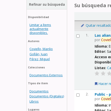
Refinar su búsqueda
Su búsqueda re
Disponibilidad
Limitar a ítems
Quitar resaltad
actualmente
disponibles.
1.
Las alia
por
Coviel
Autores
Idioma:
E
Coviello, Manlio
Editor:
Sa
Gollán, Juan
Acceso e
Pérez, Miguel
Disponibi
Listas:
Ca
Colecciones
Documentos Externos
Hacer r
Tipos de ítem
Documentos
2.
Public -
Documentos (Digitales)
por
Coviel
Libros
Idioma:
I
Lugares
Editor:
Sa