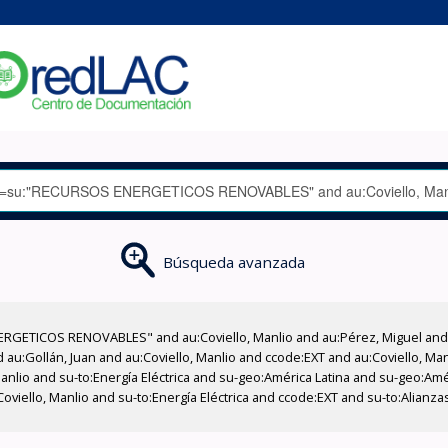
Búsqueda avanzada
RGETICOS RENOVABLES" and au:Coviello, Manlio and au:Pérez, Miguel and a
d au:Gollán, Juan and au:Coviello, Manlio and ccode:EXT and au:Coviello, M
Manlio and su-to:Energía Eléctrica and su-geo:América Latina and su-geo:Am
Coviello, Manlio and su-to:Energía Eléctrica and ccode:EXT and su-to:Alianza