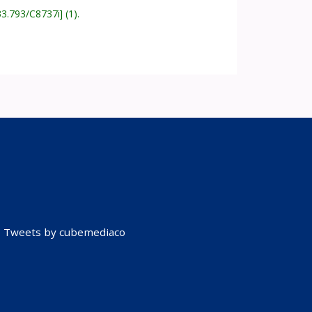
33.793/C8737i
(1).
Tweets by cubemediaco