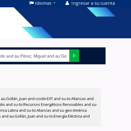
Idiomas
Ingresar a su cuenta
Ir
u:Gollán, Juan and ccode:EXT and su-to:Alianzas and
anlio and su-to:Recursos Energéticos Renovables and su-
érica Latina and su-to:Alianzas and su-geo:América
s and au:Gollán, Juan and su-to:Energía Eléctrica and