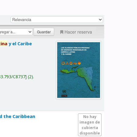
Hacer reserva
tina
y el Caribe
a
33.793/C8737
(2).
nd the Caribbean
No hay
imagen de
cubierta
disponible