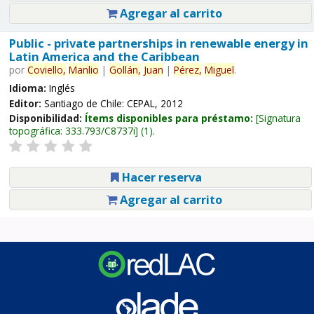
Agregar al carrito
Public - private partnerships in renewable energy in
Latin America and the Caribbean
por
Coviello,
Manlio
|
Gollán,
Juan
|
Pérez,
Miguel
.
Idioma:
Inglés
Editor:
Santiago de Chile: CEPAL, 2012
Disponibilidad:
Ítems disponibles para préstamo:
Signatura
topográfica:
333.793/C8737i
(1).
Hacer reserva
Agregar al carrito