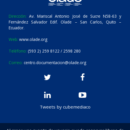
Dirección:
Av. Mariscal Antonio José de Sucre N58-63 y
Fernández Salvador Edif. Olade – San Carlos, Quito –
Ecuador.
Web:
www.olade.org
Teléfono:
(593 2) 259 8122 / 2598 280
Correo:
centro.documentacion@olade.org
Tweets by cubemediaco