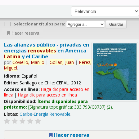
|
|
Seleccionar títulos para:
Hacer reserva
Las alianzas público - privadas en
energías
renovables
en América
Latina
y el Caribe
por
Coviello,
Manlio
|
Gollán,
Juan
|
Pérez,
Miguel
.
Idioma:
Español
Editor:
Santiago de Chile: CEPAL, 2012
Acceso en línea:
Haga clic para acceso en
línea
|
Haga clic para acceso en línea
Disponibilidad:
Ítems disponibles para
préstamo:
Signatura topográfica:
333.793/C8737
(2).
Listas:
Caribe-Energía Renovable
.
Hacer reserva