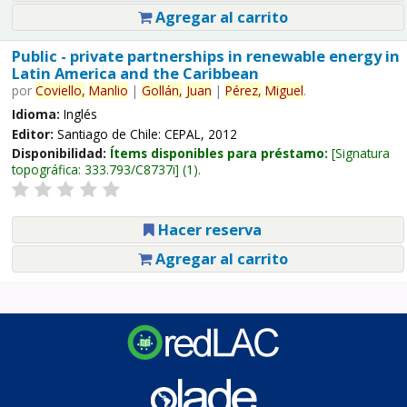
Agregar al carrito
Public - private partnerships in renewable energy in
Latin America and the Caribbean
por
Coviello,
Manlio
|
Gollán,
Juan
|
Pérez,
Miguel
.
Idioma:
Inglés
Editor:
Santiago de Chile: CEPAL, 2012
Disponibilidad:
Ítems disponibles para préstamo:
Signatura
topográfica:
333.793/C8737i
(1).
Hacer reserva
Agregar al carrito