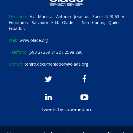
Dirección:
Av. Mariscal Antonio José de Sucre N58-63 y
Fernández Salvador Edif. Olade – San Carlos, Quito –
Ecuador.
Web:
www.olade.org
Teléfono:
(593 2) 259 8122 / 2598 280
Correo:
centro.documentacion@olade.org
Tweets by cubemediaco