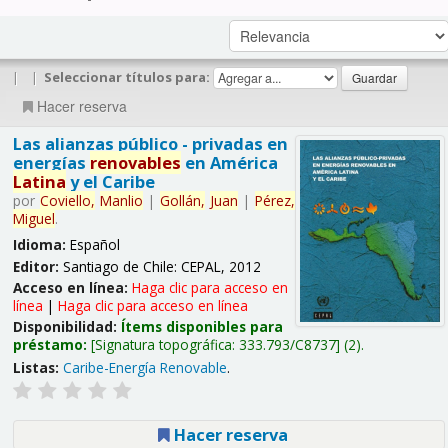
|
|
Seleccionar títulos para:
Hacer reserva
Las alianzas público - privadas en
energías
renovables
en América
Latina
y el Caribe
por
Coviello,
Manlio
|
Gollán,
Juan
|
Pérez,
Miguel
.
Idioma:
Español
Editor:
Santiago de Chile: CEPAL, 2012
Acceso en línea:
Haga clic para acceso en
línea
|
Haga clic para acceso en línea
Disponibilidad:
Ítems disponibles para
préstamo:
Signatura topográfica:
333.793/C8737
(2).
Listas:
Caribe-Energía Renovable
.
Hacer reserva