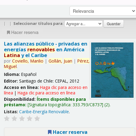
|
|
Seleccionar títulos para:
Hacer reserva
Las alianzas público - privadas en
energías
renovables
en América
Latina
y el Caribe
por
Coviello,
Manlio
|
Gollán,
Juan
|
Pérez,
Miguel
.
Idioma:
Español
Editor:
Santiago de Chile: CEPAL, 2012
Acceso en línea:
Haga clic para acceso en
línea
|
Haga clic para acceso en línea
Disponibilidad:
Ítems disponibles para
préstamo:
Signatura topográfica:
333.793/C8737
(2).
Listas:
Caribe-Energía Renovable
.
Hacer reserva