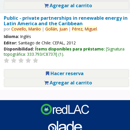
Agregar al carrito
Public - private partnerships in renewable energy in
Latin America and the Caribbean
por
Coviello,
Manlio
|
Gollán,
Juan
|
Pérez,
Miguel
.
Idioma:
Inglés
Editor:
Santiago de Chile: CEPAL, 2012
Disponibilidad:
Ítems disponibles para préstamo:
Signatura
topográfica:
333.793/C8737i
(1).
Hacer reserva
Agregar al carrito