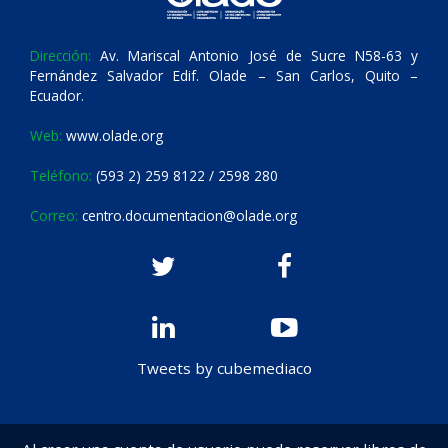
Dirección:
Av. Mariscal Antonio José de Sucre N58-63 y
Fernández Salvador Edif. Olade – San Carlos, Quito –
Ecuador.
Web:
www.olade.org
Teléfono:
(593 2) 259 8122 / 2598 280
Correo:
centro.documentacion@olade.org
Tweets by cubemediaco